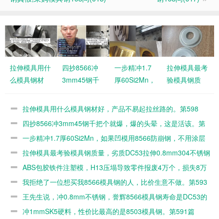
拉伸模具用什
四抄8566冲
一步精冲1.7
拉伸模具最考
么模具钢材
3mm45钢千
厚60Si2Mn，
验模具钢质
好，产品不易
把个就爆，爆
如果凹模用
量，劣质
起拉丝路的。
的头晕，这是
8566防崩
DC53拉伸
拉伸模具用什么模具钢材好，产品不易起拉丝路的。第598
第598篇
活该。第597
钢，不用涂层
0.8mm304不
篇
四抄8566冲3mm45钢千把个就爆，爆的头晕，这是活该。第
篇
的。第596篇
锈钢几百个就
597篇
一步精冲1.7厚60Si2Mn，如果凹模用8566防崩钢，不用涂层
毛了。第595
的。第596篇
拉伸模具最考验模具钢质量，劣质DC53拉伸0.8mm304不锈钢
篇
几百个就毛了。第595篇
ABS包胶铁件注塑模，H13压塌导致零件报废4万个，损失8万
元。第594篇
我拒绝了一位想买我8566模具钢的人，比价生意不做。第593
篇
王先生说，冲0.8mm不锈钢，誉辉8566模具钢寿命是DC53的
10倍。第592篇
冲1mmSK5硬料，性价比最高的是8503模具钢。第591篇