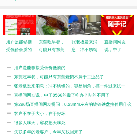
用户是能够接
东莞吃早餐，
张老板发来消
直播间网友
受低价低质的
可能只有东莞
息：冲不锈钢
说，中了
烧鹅不属于工
的，容易崩
8566的毒了
业品了
角，搞一件过
咋办？别的不
用户是能够接受低价低质的
来试一下
用了
东莞吃早餐，可能只有东莞烧鹅不属于工业品了
张老板发来消息：冲不锈钢的，容易崩角，搞一件过来试一
下
直播间网友说，中了8566的毒了咋办？别的不用了
第296场直播间网友提问：0.23mm左右的镀锌铁盆拉伸用什么
模具料？
客户不在于大小，在于好坏
很多人聊天，容易把天聊死
失联多年的老客户，今早又找回来了