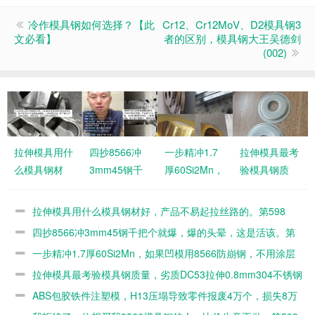
冷作模具钢如何选择？【此
Cr12、Cr12MoV、D2模具钢3
文必看】
者的区别，模具钢大王吴德剑
(002)
拉伸模具用什
四抄8566冲
一步精冲1.7
拉伸模具最考
么模具钢材
3mm45钢千
厚60Si2Mn，
验模具钢质
好，产品不易
把个就爆，爆
如果凹模用
量，劣质
起拉丝路的。
的头晕，这是
8566防崩
DC53拉伸
拉伸模具用什么模具钢材好，产品不易起拉丝路的。第598
第598篇
活该。第597
钢，不用涂层
0.8mm304不
篇
四抄8566冲3mm45钢千把个就爆，爆的头晕，这是活该。第
篇
的。第596篇
锈钢几百个就
597篇
一步精冲1.7厚60Si2Mn，如果凹模用8566防崩钢，不用涂层
毛了。第595
的。第596篇
拉伸模具最考验模具钢质量，劣质DC53拉伸0.8mm304不锈钢
篇
几百个就毛了。第595篇
ABS包胶铁件注塑模，H13压塌导致零件报废4万个，损失8万