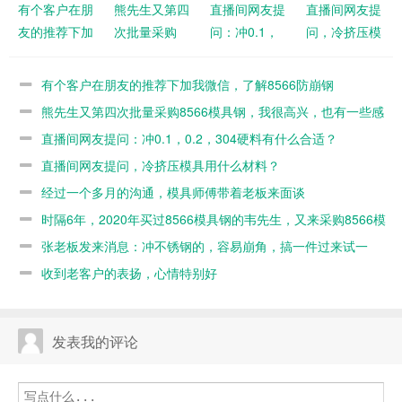
有个客户在朋
熊先生又第四
直播间网友提
直播间网友提
友的推荐下加
次批量采购
问：冲0.1，
问，冷挤压模
我微信，了解
8566模具
0.2，304硬料
具用什么材
8566防崩钢
钢，我很高
有什么合适？
料？
有个客户在朋友的推荐下加我微信，了解8566防崩钢
兴，也有一些
熊先生又第四次批量采购8566模具钢，我很高兴，也有一些感
感悟
悟
直播间网友提问：冲0.1，0.2，304硬料有什么合适？
直播间网友提问，冷挤压模具用什么材料？
经过一个多月的沟通，模具师傅带着老板来面谈
时隔6年，2020年买过8566模具钢的韦先生，又来采购8566模
具钢
张老板发来消息：冲不锈钢的，容易崩角，搞一件过来试一
下
收到老客户的表扬，心情特别好
发表我的评论