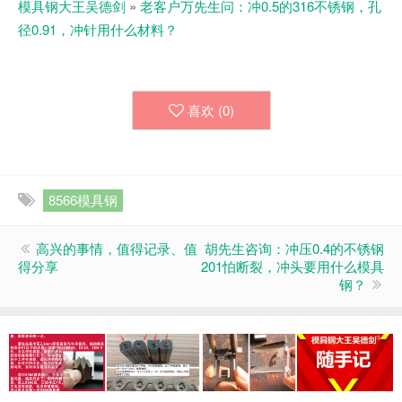
模具钢大王吴德剑
»
老客户万先生问：冲0.5的316不锈钢，孔
径0.91，冲针用什么材料？
喜欢 (
0
)
8566模具钢
高兴的事情，值得记录、值
胡先生咨询：冲压0.4的不锈钢
得分享
201怕断裂，冲头要用什么模具
钢？