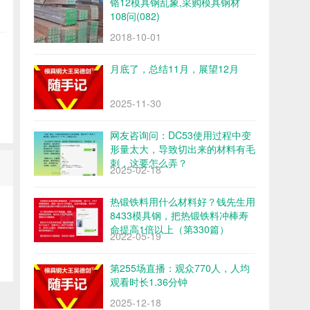
铬12模具钢乱象,采购模具钢材
108问(082)
2018-10-01
月底了，总结11月，展望12月
2025-11-30
网友咨询问：DC53使用过程中变
形量太大，导致切出来的材料有毛
刺，这要怎么弄？
2025-02-18
热锻铁料用什么材料好？钱先生用
8433模具钢，把热锻铁料冲棒寿
命提高1倍以上（第330篇）
2022-05-19
第255场直播：观众770人，人均
观看时长1.36分钟
2025-12-18