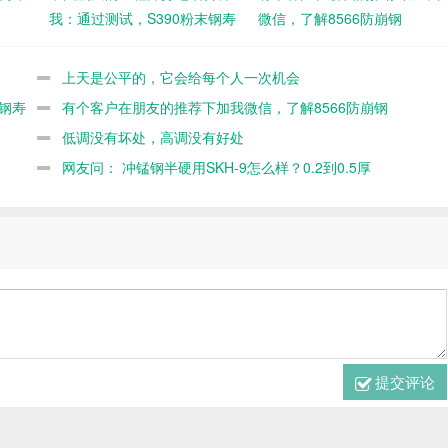
我：通过测试，S390粉末钢寿
微信，了解8566防崩钢
命不如8566
上天是公平的，它会给每个人一次机会
钢寿
有个客户在朋友的推荐下加我微信，了解8566防崩钢
低调没有坏处，高调没有好处
网友问： 冲锰钢半硬用SKH-9怎么样？0.2到0.5厚
提交评论