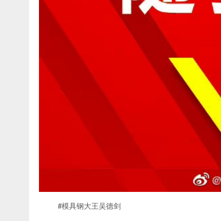
#模具钢大王吴德剑