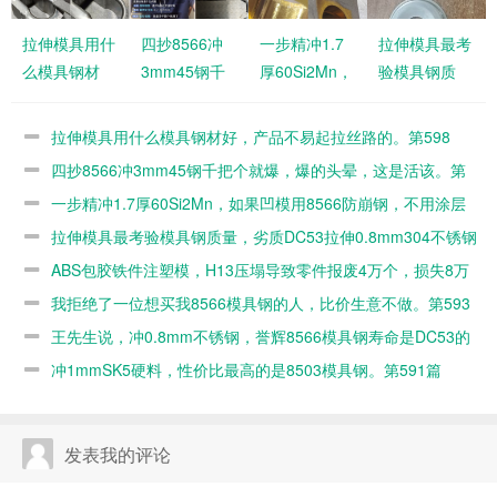
拉伸模具用什
四抄8566冲
一步精冲1.7
拉伸模具最考
么模具钢材
3mm45钢千
厚60Si2Mn，
验模具钢质
好，产品不易
把个就爆，爆
如果凹模用
量，劣质
起拉丝路的。
的头晕，这是
8566防崩
DC53拉伸
拉伸模具用什么模具钢材好，产品不易起拉丝路的。第598
第598篇
活该。第597
钢，不用涂层
0.8mm304不
篇
四抄8566冲3mm45钢千把个就爆，爆的头晕，这是活该。第
篇
的。第596篇
锈钢几百个就
597篇
一步精冲1.7厚60Si2Mn，如果凹模用8566防崩钢，不用涂层
毛了。第595
的。第596篇
拉伸模具最考验模具钢质量，劣质DC53拉伸0.8mm304不锈钢
篇
几百个就毛了。第595篇
ABS包胶铁件注塑模，H13压塌导致零件报废4万个，损失8万
元。第594篇
我拒绝了一位想买我8566模具钢的人，比价生意不做。第593
篇
王先生说，冲0.8mm不锈钢，誉辉8566模具钢寿命是DC53的
10倍。第592篇
冲1mmSK5硬料，性价比最高的是8503模具钢。第591篇
发表我的评论