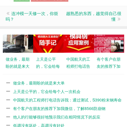
连冲模一天修一次，你烦
越熟悉的东西，越觉得自己很
吗？
懂
做业务，最期
上天是公平
中国航天的工
有个客户在朋
盼的就是来大
的，它会给每
程师打电话告
友的推荐下加
单
个人一次机会
诉我：通过测
我微信，了解
试，S390粉
8566防崩钢
做业务，最期盼的就是来大单
末钢寿命不如
上天是公平的，它会给每个人一次机会
8566
中国航天的工程师打电话告诉我：通过测试，S390粉末钢寿命
不如8566
有个客户在朋友的推荐下加我微信，了解8566防崩钢
他人的行能够很好地预示我们在相同情况下的反应
低调没有坏处，高调没有好处