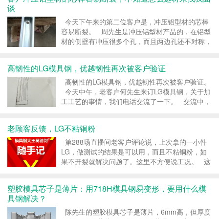
谈
今天下午来的第二位客户是，冲压铝型材的芯棒
容易断裂。 周先生是冲压铝型材产品的，在铝型
材的侧壁有冲压很多个孔，而且两边孔还不对称，
孔的数量也不对等，现在14mm见方的芯棒，试过
弹簧钢、Cr12MoV、DC53、四抄LG，都是要
高韧性的LG模具钢，优越韧性再次被客户验证
断，各种硬度都调试过了...
高韧性的LG模具钢，优越韧性再次被客户验证。
今天中午，老客户何先生来订LG模具钢，关于加
工工艺的事情，我们电话交流了一下。 交流中，
他给我带来一个好消息，何先生说，0.3x30mm高
的芯子，头部要来回摆动，不能断，还要回弹，弹
老顾客反馈，LG不粘铜粉
簧钢不...
第288场直播间老客户评论说，上次拿的一小件
LG，做测试的结果是可以用，而且不粘铜粉，如
果不开裂就解决问题了。这里不方便说工况。 这
个回复，最重要的一句是，LG不粘铜粉。 用户
的真实反馈，比金子还贵重。 #模具...
塑胶模具芯子是薄片：用718H模具钢易变形，要用什么模
具钢解决？
陈先生的塑胶模具芯子是薄片，6mm高，但厚度