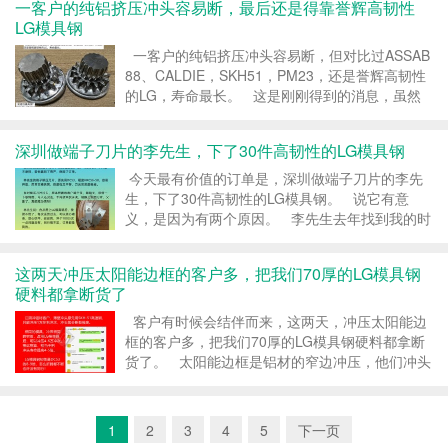
一客户的纯铝挤压冲头容易断，最后还是得靠誉辉高韧性
LG模具钢
一客户的纯铝挤压冲头容易断，但对比过ASSAB
88、CALDIE，SKH51，PM23，还是誉辉高韧性
的LG，寿命最长。 这是刚刚得到的消息，虽然
信息量不多，但值得记上一笔。 LG模具钢的韧
性是DC53的8~9倍...
深圳做端子刀片的李先生，下了30件高韧性的LG模具钢
今天最有价值的订单是，深圳做端子刀片的李先
生，下了30件高韧性的LG模具钢。 说它有意
义，是因为有两个原因。 李先生去年找到我的时
候，是冲着LG做端子刀片100万的寿命，还有韧性
好到敲弯它也不断裂的特性来的。 但因为价格问
这两天冲压太阳能边框的客户多，把我们70厚的LG模具钢
题，...
硬料都拿断货了
客户有时候会结伴而来，这两天，冲压太阳能边
框的客户多，把我们70厚的LG模具钢硬料都拿断
货了。 太阳能边框是铝材的窄边冲压，他们冲头
容易崩角，容易粘铝屑，但用高韧性的LG模具钢
就可以根治断冲头的问题。 LG模具钢的韧性是
DC53的8~...
1
2
3
4
5
下一页