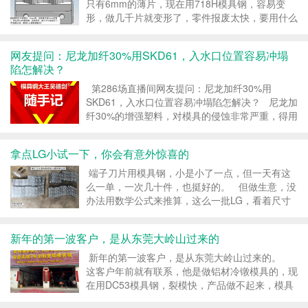
只有6mm的薄片，现在用718H模具钢，容易变
形，做几千片就变形了，零件报废太快，要用什么
模具钢解决？ 一个零件，又是钻孔，又是锣型
框，才做几千次就变形报废了，模具钢再便宜，成
网友提问：尼龙加纤30%用SKD61，入水口位置容易冲塌
本也高呀，不要说...
陷怎解决？
第286场直播间网友提问：尼龙加纤30%用
SKD61，入水口位置容易冲塌陷怎解决？ 尼龙加
纤30%的增强塑料，对模具的侵蚀非常严重，得用
耐磨性好模具钢，才能阻止模具被侵蚀。而
SKD61是一款碳C含量0.38%的4Cr5MoSiV1的中
拿点LG小试一下，你会有意外惊喜的
碳...
端子刀片用模具钢，小是小了一点，但一天有这
么一单，一次几十件，也挺好的。 但做生意，没
办法用数学公式来推算，这么一批LG，看着尺寸
很小，但加工成端子刀片，少说也有几千片了，这
种批量订单，客户也是下了决心的。 不是因为试
新年的第一波客户，是从东莞大岭山过来的
用OK...
新年的第一波客户，是从东莞大岭山过来的。
这客户年前就有联系，他是做铝材冷镦模具的，现
在用DC53模具钢，裂模快，产品做不起来，模具
怎么优化，寿命都提不起来。 今天又联系我，想