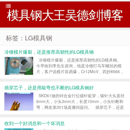
模具钢大王吴德剑博客
标签：LG模具钢
冷镦模片爆裂，还是推荐高韧性的LG模具钢
冷镦模片爆裂，还是推荐高韧性的LG模具钢。
今早收到李先生咨询，他是冷镦打马车螺丝的模
片，客户说模片容易爆，Cr12MoV、四抄8566，
都试过来，都是容易爆裂，请帮我推荐一款模具
钢。 冷镦模片很薄，是被打的零件，对韧性要...
插穿芯子，还是用敲弯也不断的LG模具钢好
SKD61做的锌合金行位镶针砬穿，镶针大头直径
6mm大，小头3mm大，长度10mm，小头针断和
弯，网友第301场直播间提问。 插穿芯子，还是
用敲弯也不断的LG模具钢好。 锌合金压铸温度
并不高，SKD61的耐热性能是没有问题...
收到一个好消息和一个坏消息