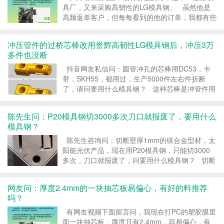
具厂，又来采购高韧性的LG模具钢。 虽然他是
高频返单客户，但每每看到的他的订单，我都有些
许激动。 感叹他的订单频率高、订单金额大、付
款又很爽，且不啰啰嗦嗦，这种好客户，谁遇见了
冲压管件的过桥芯棒改用誉辉高韧性LG模具钢后，冲压3万
都会高兴。 &nbs...
多件也没断
抖音网友私信问：圆管冲孔的芯棒用DC53，卡
带，SKH55，都用过，生产5000件左右件折断
了，请问要用什么模具钢？ 这种芯棒是冲管件用
的，是要伸到管件里面但刀口用，是一边悬空的。
芯棒本来就小，还是钻孔，搭边就很少了，这会导
陈先生问：P20模具钢切3000多次刀口就报废了，要用什么
致芯...
模具钢？
陈先生咨询问：切断壁厚1mm的镁合金型材，太
阳能光伏产品，现在用P20模具钢，只能切3000
多次，刀口就报废了，问要用什么模具钢？ 切断
太阳能光伏板的刀口很单薄，对强韧性要求非常
高，也就是模具钢既要有高硬度，又要有高韧性，
网友问：厚度2.4mm的一块抽芯板易偏心，有好的料推荐
否则刀...
吗？
有网友视频下面留言问，我现在打PC的塑胶膜里
面一块抽芯板，厚度只有2.4mm，容易偏心，有