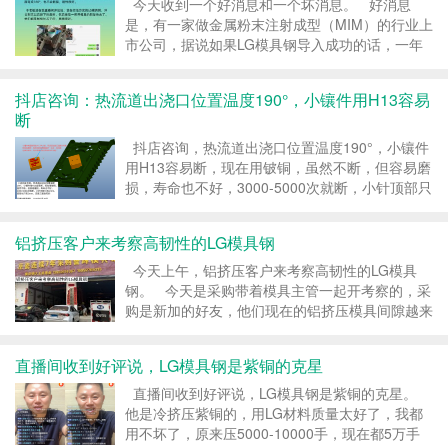
今天收到一个好消息和一个坏消息。 好消息
是，有一家做金属粉末注射成型（MIM）的行业上
市公司，据说如果LG模具钢导入成功的话，一年
用量有300万元。 坏消息是，技术人员一直在刁
难我们，就看誉辉模具钢不爽，很多人都说要试，
抖店咨询：热流道出浇口位置温度190°，小镶件用H13容易
就他不点头。 &n...
断
抖店咨询，热流道出浇口位置温度190°，小镶件
用H13容易断，现在用铍铜，虽然不断，但容易磨
损，寿命也不好，3000-5000次就断，小针顶部只
有1mm，底部也只有2mm，还是三面贴死的。
1mm的塑胶模具对插芯子，现在用H13，注塑3...
铝挤压客户来考察高韧性的LG模具钢
今天上午，铝挤压客户来考察高韧性的LG模具
钢。 今天是采购带着模具主管一起开考察的，采
购是新加的好友，他们现在的铝挤压模具间隙越来
越小，对强度要求越来越高，现在用H13、
SKD61、8418等模具钢，都无法满足模具要求，
直播间收到好评说，LG模具钢是紫铜的克星
芯子容易跑偏，导致挤压出来的产品...
直播间收到好评说，LG模具钢是紫铜的克星。
他是冷挤压紫铜的，用LG材料质量太好了，我都
用不坏了，原来压5000-10000手，现在都5万手