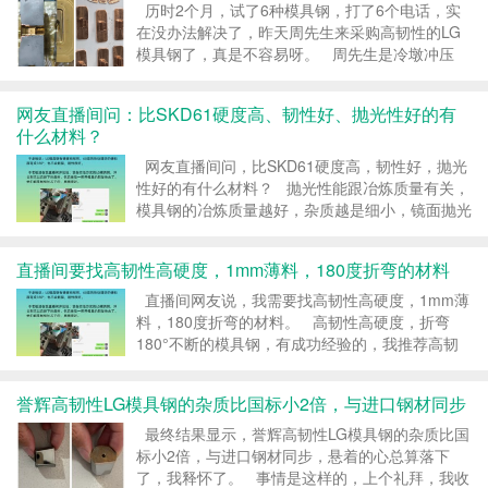
历时2个月，试了6种模具钢，打了6个电话，实
在没办法解决了，昨天周先生来采购高韧性的LG
模具钢了，真是不容易呀。 周先生是冷墩冲压
模，锻压紫铜的，6月初的时候就来找我，模具用
ASSAB 88的材料，加了表面涂层，但试模的时
网友直播间问：比SKD61硬度高、韧性好、抛光性好的有
候，模具就裂了，问我紫铜冷锻模...
什么材料？
网友直播间问，比SKD61硬度高，韧性好，抛光
性好的有什么材料？ 抛光性能跟冶炼质量有关，
模具钢的冶炼质量越好，杂质越是细小，镜面抛光
效果越好。 SKD61是4Cr5MoSiV1的铬系热作模
具钢，碳C含量0.38%，硬度H...
直播间要找高韧性高硬度，1mm薄料，180度折弯的材料
直播间网友说，我需要找高韧性高硬度，1mm薄
料，180度折弯的材料。 高韧性高硬度，折弯
180°不断的模具钢，有成功经验的，我推荐高韧
性的LG模具钢。 LG是誉辉公司专有的一款高韧
性模具钢，LG的韧性是DC53的8~9倍，硬...
誉辉高韧性LG模具钢的杂质比国标小2倍，与进口钢材同步
最终结果显示，誉辉高韧性LG模具钢的杂质比国
标小2倍，与进口钢材同步，悬着的心总算落下
了，我释怀了。 事情是这样的，上个礼拜，我收