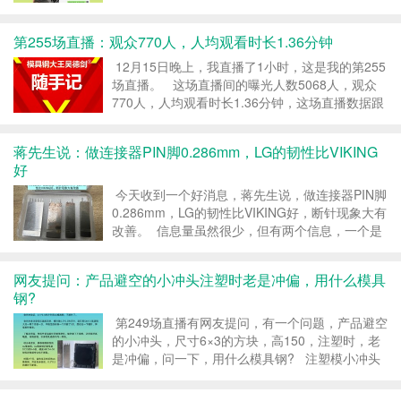
模具钢了，LG是誉辉模具钢专有的一款高韧性模
具钢，LG韧性是DC53的8~9倍，硬度H...
第255场直播：观众770人，人均观看时长1.36分钟
12月15日晚上，我直播了1小时，这是我的第255
场直播。 这场直播间的曝光人数5068人，观众
770人，人均观看时长1.36分钟，这场直播数据跟
上周差不多。 这次直播，最高兴的事情是，有位
网友问，“注塑胶木模具用什...
蒋先生说：做连接器PIN脚0.286mm，LG的韧性比VIKING
好
今天收到一个好消息，蒋先生说，做连接器PIN脚
0.286mm，LG的韧性比VIKING好，断针现象大有
改善。 信息量虽然很少，但有两个信息，一个是
LG韧性比VIKING好，这是客户验证的结果。 做
直径0.286mm的PI...
网友提问：产品避空的小冲头注塑时老是冲偏，用什么模具
钢?
第249场直播有网友提问，有一个问题，产品避空
的小冲头，尺寸6×3的方块，高150，注塑时，老
是冲偏，问一下，用什么模具钢? 注塑模小冲头
3x6x150，注塑时老跑偏，这是小冲头强度不够导
致的，这得用高韧性的LG模具钢。...