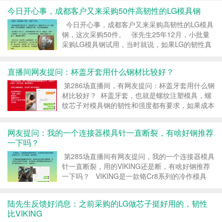
来跟我当面聊聊LG模具钢的事情。 面聊后才知
今日开心事，成都客户又来采购50件高韧性的LG模具钢
道，他...
今日开心事，成都客户又来采购高韧性的LG模具
钢，这次采购50件。 张先生25年12月，小批量
采购LG模具钢试用，当时就说，如果LG的韧性真
的好，确实能解决端子刀片的开裂问题，就会继续
采购，并且说用量挺大的。 今天2个规格下单50
直播间网友提问：杯盖牙套用什么钢材比较好？
件，看来张...
第286场直播间，有网友提问：杯盖牙套用什么钢
材比较好？ 杯盖牙套，也就是螺纹注塑模具，螺
纹芯子对模具钢的韧性和强度都有要求，如果成本
够的，推荐高韧性的LG模具钢，硬度HRC54-
56，又硬又韧。 LG是誉辉公司专有...
网友提问：我的一个连接器模具针一直断裂，有啥好钢推荐
一下吗？
第285场直播间有网友提问，我的一个连接器模具
针一直断裂，用的VIKING还是断，有啥好钢推荐
一下吗？ VIKING是一款铬Cr8系列的冷作模具
钢，碳C含量0.5%，铬Cr含量8.0%，在冷作模具
钢里面，确实是一款抗崩角性能不错的模具钢。...
陆先生反馈好消息：之前采购的LG做芯子挺好用的，韧性
比VIKING