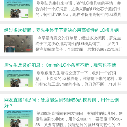
刚刚陆先生打来电话，咨询LG模具钢的事情，并
告诉我一个好消息，之前采购的LG做芯子挺好用
的，韧性比VIKING，现在准备用高韧性的LG模具
钢做模仁料。 LG是誉辉公司专有的一款高韧性
模具钢，LG的韧性是DC53的8~9倍，硬度
经过多次折腾，罗先生终于下定决心用高韧性的LG模具钢
HRC54-58，韧性好到敲...
今早最有意义的订单是，经过多次折腾，罗先生
终于下定决心用高韧性的LG模具钢了。 罗先生
是注塑螺纹盖子，全部纹面，尼龙PA66+25%玻纤
的胶料，一开始用S136，SKD61，加氮化，容易
被吃掉，导致产品出披锋，使用效果不好。 ...
唐先生反馈好消息： 3mm的LG小条剪不断，敲弯也不断
刚刚跟唐先生电话交流了一下，收到一个好消
息。 上次买的LG模具钢，线割剩下来的尾料，我
们把它加工成3mm的小条，剪刀剪不断，718H的
料，一剪就断，而LG剪不断，敲弯它也不断，LG
的韧性，真没得说。 3mm的LG小条剪不断，敲
网友直播间提问：硬度能达到56到58的模具钢，用什么钢
弯也不断，这个反馈...
好？
第269场直播间有网友提问：有韧性的模具钢，硬
度能达到56到58，用什么钢好？ 要硬度HRC56-
58，又要有韧性，我能想到的就只有高韧性的LG