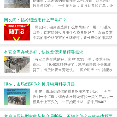
杨先生，又来采购高韧性的LG模具钢，这次采购
数量是30件。 一个多月后，又收到复购订单，还
是批量采购，这是对产品品质和性能的肯定，并愿
意为之买单，我肯定高兴。 LG是誉辉公司专有
网友问：铝冷锻造用什么型号好？
的一款高韧性模具钢...
网友问：铝冷锻造用什么型号好？ 用一句话来
回答，铝材冷锻模具用什么模具钢好？ 寿命要求
不高的用价格便宜的H13即可，要长寿命的用高韧
性的LG模具钢。 铝材冷锻模具最怕粘铝屑，最
后把模具撑裂，所以要优先考虑不粘...
有安全库存就是好，快速发货满足顾客需求
有安全库存就是好，客户19:33下单，要求今晚
寄出。 19:40就打包好了，就等着快递小哥来取
货了，出货比麦当劳还快。 客户明天上午就能收
到货，立马可以投入生产，不耽误事。搞工厂的，
有时时间比金钱还重要。 客户是做紫铜冷挤压...
现在，市场倒逼你的模具钢用料要升级
现在，市场倒逼你的模具钢用料要升级。 今早
收到一个咨询，锌合金压铸龙虾扣一类的产品，一
模几十上百穴的，一开始用H13，后来用8407，
现在用8418，硬度53HRC，都是容易塌模，两班
倒打货的话， 一般10天就塌了。推荐一款不会...
客户冲压铝型材的芯棒容易断裂，不知道怎么选材来找我面