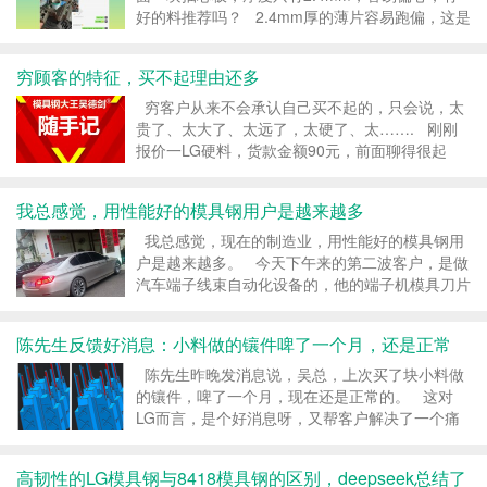
好的料推荐吗？ 2.4mm厚的薄片容易跑偏，这是
强度不够导致的，你应该提高薄片的强度和韧性，
以保证它不跑偏的前提下还不断裂。 硬度高...
穷顾客的特征，买不起理由还多
穷客户从来不会承认自己买不起的，只会说，太
贵了、太大了、太远了，太硬了、太……. 刚刚
报价一LG硬料，货款金额90元，前面聊得很起
劲，看到金额后说，硬度太低了。 TMD，买不
起就买不起嘛，大方一点，你可以说太贵了，...
我总感觉，用性能好的模具钢用户是越来越多
我总感觉，现在的制造业，用性能好的模具钢用
户是越来越多。 今天下午来的第二波客户，是做
汽车端子线束自动化设备的，他的端子机模具刀片
选材拿捏不定，但他是冲着高韧性的LG模具钢，
做端子刀片100万寿命来的。 其实他已经对比了
陈先生反馈好消息：小料做的镶件啤了一个月，还是正常
很...
陈先生昨晚发消息说，吴总，上次买了块小料做
的镶件，啤了一个月，现在还是正常的。 这对
LG而言，是个好消息呀，又帮客户解决了一个痛
点。 陈先生是3月初找到我的，他的行位镶件，
插穿芯子容易断，8407，SKH51都断，两套模
高韧性的LG模具钢与8418模具钢的区别，deepseek总结了
具...