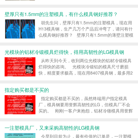
到兰先生 “投诉”说，LG模具钢加工后的模具芯
子，发现表面有很多凹坑，导致注塑出来的产品有
壁厚只有1.5mm的注塑模具，有什么模具钢好推荐？
多胶情况，产品不合格。 &nbs...
胡先生问，壁厚只有1.5mm的注塑模具，现在用
H13模具钢，生产几万个产品后冲弯了，请问有什
么模具钢好推荐？ 壁厚只有1.5mm的薄壁注塑模
具，对强韧性要求高，得用硬度高，韧性好的模具
钢。 H13是一款碳C含量0.38%的...
光模块的铝材冷锻模具烂得快，得用高韧性的LG模具钢
从昨天到今天，收到两位光模块的铝材冷锻模具
烂得快的咨询。 光模块冷锻铝的模具尺寸磨损
快，精度要求极高，现在用8407模具钢，最多用2
天，尺寸就磨损了，超差了，模具就得报废降面，
降面都是硬料铜公放电加工的，模具加工很复杂，
指定购买都是不买的
型腔要镜面抛光的精加工，打出来的...
指定购买都是不买的，虽然终端用户指定模具
厂，模具钢要用誉辉高韧性的LG，但模具厂不会
买的。 刚刚一客户来抱怨，铝材冷镦模具用誉辉
LG不开裂了，但耐磨性不够，没有第一次的好
用，问我是什么原因？话语间透露出一丝不高兴。
一注塑模具厂，又来采购高韧性的LG模具钢
这客户是冷镦铝件，之前...
今早到目前为止，最有价值的订单是，一注塑模