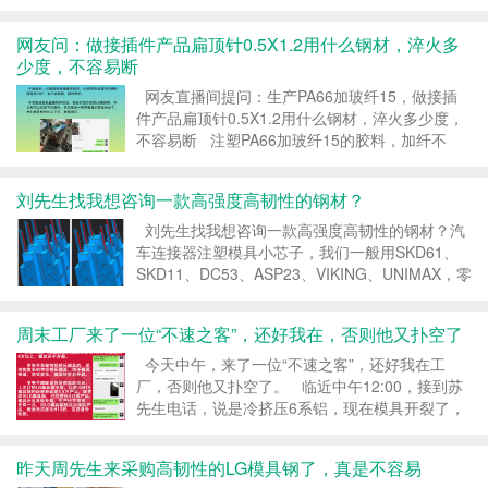
以上，现在太省事了，这个料耐磨，不粘料，硬度
高，什么材料都试过了，效果都不好，LG钢是紫
网友问：做接插件产品扁顶针0.5X1.2用什么钢材，淬火多
铜的克星。 ...
少度，不容易断
网友直播间提问：生产PA66加玻纤15，做接插
件产品扁顶针0.5X1.2用什么钢材，淬火多少度，
不容易断 注塑PA66加玻纤15的胶料，加纤不
多，只要做硬模就能满足，重点是对插顶针
0.5X1.2mm的小芯子，这个不能断，对韧性和强
刘先生找我想咨询一款高强度高韧性的钢材？
度都有...
刘先生找我想咨询一款高强度高韧性的钢材？汽
车连接器注塑模具小芯子，我们一般用SKD61、
SKD11、DC53、ASP23、VIKING、UNIMAX，零
件尺寸3*4*72，零件太小，易断。 一款小芯子，
试了6种模具钢，高韧性的，高硬度的...
周末工厂来了一位“不速之客”，还好我在，否则他又扑空了
今天中午，来了一位“不速之客”，还好我在工
厂，否则他又扑空了。 临近中午12:00，接到苏
先生电话，说是冷挤压6系铝，现在模具开裂了，
生产没法搞，听朋友介绍，你这里有专门做冷挤压
的模具钢，我也在寮步，就直接开车来了，但你工
昨天周先生来采购高韧性的LG模具钢了，真是不容易
厂没上班。 我惊...