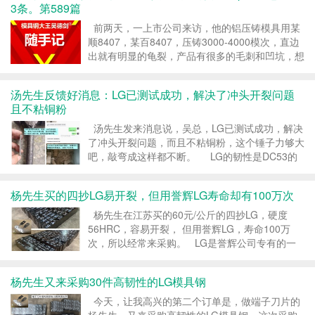
3条。第589篇
前两天，一上市公司来访，他的铝压铸模具用某
顺8407，某百8407，压铸3000-4000模次，直边
出就有明显的龟裂，产品有很多的毛刺和凹坑，想
了很多办法，也没办法改善，问用我的模具钢，能
压铸多少产品。 客观来说，这是一个没办法回答
汤先生反馈好消息：LG已测试成功，解决了冲头开裂问题
的问题，同一款模具钢...
且不粘铜粉
汤先生发来消息说，吴总，LG已测试成功，解决
了冲头开裂问题，而且不粘铜粉，这个锤子力够大
吧，敲弯成这样都不断。 LG的韧性是DC53的
8~9倍，硬度54-58HRC，韧性好到敲弯它也不断
裂，再次被客户验证。 汤先生又发来...
杨先生买的四抄LG易开裂，但用誉辉LG寿命却有100万次
杨先生在江苏买的60元/公斤的四抄LG，硬度
56HRC，容易开裂， 但用誉辉LG，寿命100万
次，所以经常来采购。 LG是誉辉公司专有的一
款高韧性模具钢，LG的韧性是DC53的8~9倍，硬
度HRC54-58，韧性好到敲弯它也不断裂。但现
杨先生又来采购30件高韧性的LG模具钢
在...
今天，让我高兴的第二个订单是，做端子刀片的