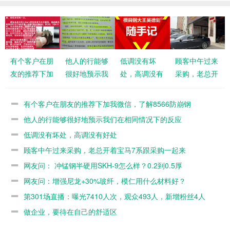
有个客户在朋
他人的行能够
低调没有坏
顾客中午过来
友的推荐下加
很好地预示我
处，高调没有
采购，老总开
我微信，了解
们在相同情况
好处
着宝马7系跟
8566防崩钢
下的反应
采购一起来
有个客户在朋友的推荐下加我微信，了解8566防崩钢
他人的行能够很好地预示我们在相同情况下的反应
低调没有坏处，高调没有好处
顾客中午过来采购，老总开着宝马7系跟采购一起来
网友问： 冲锰钢半硬用SKH-9怎么样？0.2到0.5厚
网友问：增强尼龙+30%玻纤，模仁用什么材料好？
第301场直播：曝光7410人次，观众493人，新增粉丝4人
做企业，要待在自己的舒适区