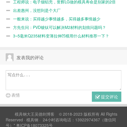
工程师说：电子烟铝壳，誉辉LG做的模具寿命是别家的2倍
出差惠州，没想到是个大厂
一般来说：买得越少事情越多，买得越多事情越少
方先生问：PVD镀钛可以解决M2材料的划痕问题吗？
3~5毫米Q235材料变薄拉伸凹模用什么材料推荐一下？
Cr12MoV很快起拉痕。随手记112
发表我的评论
表情
提交评论
模具钢大王吴德剑博客
© 2018-2023 版权所有 All Rights
Reserved ·
模具钢
· 24小时咨询电话：13922974367（微信同
号）*
粤ICP备18073325号