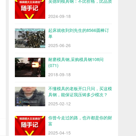
吴德剑模具钢：不比价格，比品质
2024-09-18
起床就收到刘先生的8566圆棒订
单
2025-06-26
耐磨模具钢,采购模具钢108问
(071)
2018-09-18
不懂模具的老板开口只问，买这模
具钢，能保证我压铸多少模次？
2025-02-12
你曾今走过的路，也许都是你的财
富
2025-04-15