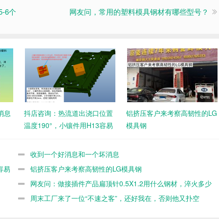
-6个
网友问，常用的塑料模具钢材有哪些型号？
消息
抖店咨询：热流道出浇口位置
铝挤压客户来考察高韧性的LG
温度190°，小镶件用H13容易
模具钢
断
收到一个好消息和一个坏消息
容易
铝挤压客户来考察高韧性的LG模具钢
网友问：做接插件产品扁顶针0.5X1.2用什么钢材，淬火多少
度，不容易断
周末工厂来了一位“不速之客”，还好我在，否则他又扑空
了