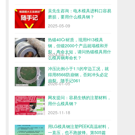
吴先生咨询：电木模具进料口容易
磨损，要用什么模具钢？
2025-05-09
热锻40Cr材质，现用H13模具
钢，但锻2000个产品就塌模和开
裂，寿命太短，请问热锻模具用什
2024-04-11
么模具钢寿命长？
冲压比例小于1:1的窄边工况，就
得用8566防崩钢，否则冲头必定
崩裂。随手记061
2026-01-05
网友提问：容易生锈的注塑材料，
用什么模具钢？
2025-11-18
用LG模具钢注塑PEEK高温材料，
一直压，也不跑披锋。第505篇