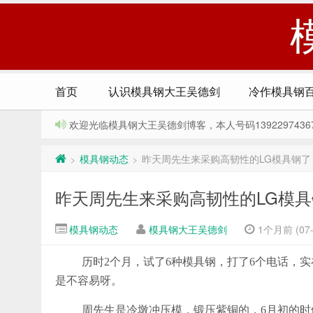
首页
认识模具钢大王吴德剑
冷作模具钢
欢迎光临模具钢大王吴德剑博客，本人号码13922974367，Q
模具钢动态
昨天周先生来采购高韧性的LG模具钢了
>
>
昨天周先生来采购高韧性的LG模
模具钢动态
模具钢大王吴德剑
1个月前 (07-
历时2个月，试了6种模具钢，打了6个电话，
是不容易呀。
周先生是冷墩冲压模，锻压紫铜的，6月初的时候