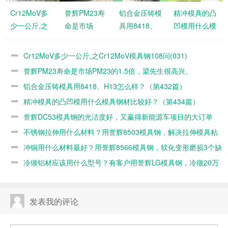
Cr12MoV多
誉辉PM23寿
铝合金压铸模
精冲模具的凸
少一公斤,之
命是市场
具用8418、
凹模用什么模
Cr12MoV模
PM23的1.5
H13怎么样？
具钢材比较
具钢108问
倍，梁先生很
（第432篇）
好？（第434
Cr12MoV多少一公斤,之Cr12MoV模具钢108问(031)
(031)
高兴。
篇）
誉辉PM23寿命是市场PM23的1.5倍，梁先生很高兴。
铝合金压铸模具用8418、H13怎么样？（第432篇）
精冲模具的凸凹模用什么模具钢材比较好？（第434篇）
誉辉DC53模具钢的光洁度好，又赢得新能源车项目的大订单
（第421篇）
不锈钢拉伸用什么材料？用誉辉8503模具钢，解决拉伸模具粘
料有一手（第418篇）
冲铜用什么材料最好？用誉辉8566模具钢，软化变形磨损3个缺
陷同时解决（第417篇）
冷镦铝材应该用什么型号？有客户用誉辉LG模具钢，冷镦20万
产品都不开裂（第416篇）
发表我的评论