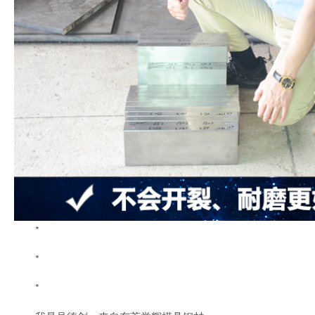
*
*
*