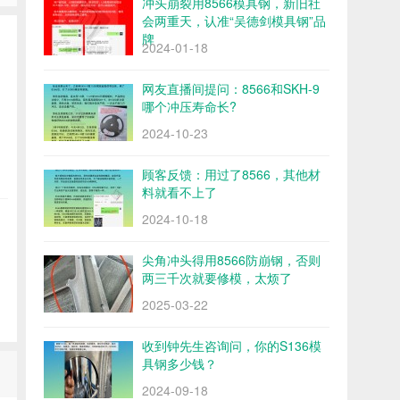
冲头崩裂用8566模具钢，新旧社
会两重天，认准“吴德剑模具钢”品
牌
2024-01-18
网友直播间提问：8566和SKH-9
哪个冲压寿命长?
2024-10-23
顾客反馈：用过了8566，其他材
料就看不上了
2024-10-18
尖角冲头得用8566防崩钢，否则
两三千次就要修模，太烦了
2025-03-22
收到钟先生咨询问，你的S136模
具钢多少钱？
2024-09-18