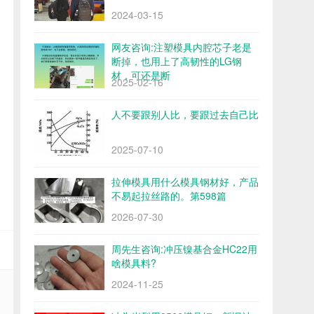
2024-03-15
网友咨询:注塑模具内腔芯子老是
断掉，也用上了高韧性的LG钢
材，可还是断
2025-02-16
人不要跟别人比，要跟过去自己比
2025-07-10
拉伸模具用什么模具钢材好，产品
不易起拉丝路的。第598篇
2026-07-30
周先生咨询:冲压镍基合金HC22用
啥模具料?
2024-11-25