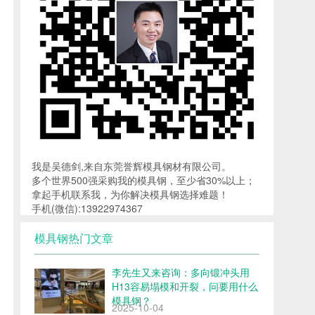
我是吴德剑,来自东莞誉辉模具钢材有限公司。
多个世界500强采购我的模具钢，至少省30%以上；
拿起手机联系我，为你解决模具钢选择难题！
手机(微信):13922974367
模具钢热门文章
李先生又来咨询：多向锻冲头用
H13容易塌模和开裂，问要用什么
模具钢？
2025-10-04