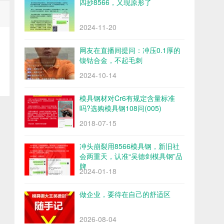
四抄8566，又现原形了
2024-11-20
网友在直播间提问：冲压0.1厚的
镍钴合金，不起毛刺
2024-10-14
模具钢材对Cr6有规定含量标准
吗?选购模具钢108问(005)
2018-07-15
冲头崩裂用8566模具钢，新旧社
会两重天，认准“吴德剑模具钢”品
牌
2024-01-18
做企业，要待在自己的舒适区
2026-08-04