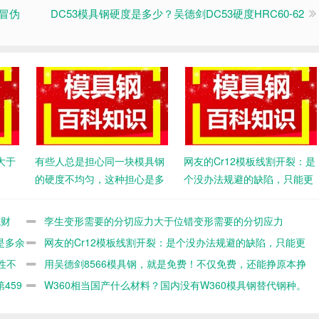
假冒伪
DC53模具钢硬度是多少？吴德剑DC53硬度HRC60-62
大于
有些人总是担心同一块模具钢
网友的Cr12模板线割开裂：是
的硬度不均匀，这种担心是多
个没办法规避的缺陷，只能更
余的
好的材料
笔财
孪生变形需要的分切应力大于位错变形需要的分切应力
是多余
网友的Cr12模板线割开裂：是个没办法规避的缺陷，只能更
性不
好的材料
用吴德剑8566模具钢，就是免费！不仅免费，还能挣原本挣
459
不到的钱。第460篇
W360相当国产什么材料？国内没有W360模具钢替代钢种。
第458篇