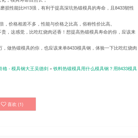
磨损性能比H13强，有利于提高深坑热锻模具的寿命，且8433韧性
好几倍，价格相差不多，性能与价格之比高，俗称性价比高。
售价不贵，这感觉，比吃红烧肉还香！想提高热锻模具寿命的你，应该来
万，做热锻模具的你，也应该来单8433模具钢，体验一下比吃红烧肉
价格 - 模具钢大王吴德剑
»
铁料热锻模具用什么模具钢？用8433模具
喜欢 (
1
)