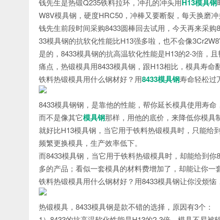
钱先生是热锻Q235铁料拉环，冲孔的冲头用
H13模具钢
W8V模具钢，硬度HRC50，冲棒又要断裂，每天换磨
钱先生前段时间采购8433圆棒回去试用，今天再来采购8
33模具钢的抗软化性能比H13强多啦，也不会像3Cr2W
是的，8433模具钢的抗高温软化性能是H13的2-3倍，
痛点，热锻模具用8433模具钢，跟H13相比，模具寿
铁料热锻模具用什么钢材好？用
8433模具钢
寿命轻松过
8433模具钢钢，是靠他的性能，帮你延长模具使用寿
而不是像其它
模具钢
那样，用他的底价，来降低你模具
就好比H13模具钢，当它用于铁料热锻模具时，只能给到
频繁更换模具，生产效率低下。
而8433模具钢，当它用于铁料热锻模具时，却能给到你
多的产品；看似一套模具的材料费增加了，却能让你一
铁料热锻模具用什么钢材好？用8433模具钢让你没烦
热锻模具，8433模具钢是款不错的选择，原因有3个：
1）8433的抗高温软化性能是H13的2-3倍，模具不易