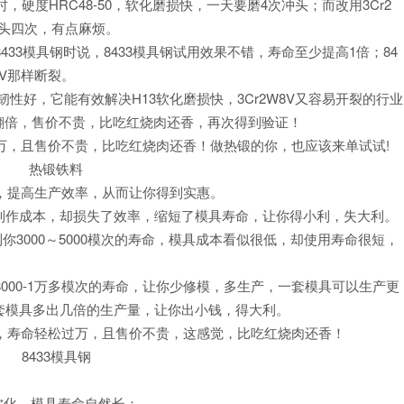
时，硬度HRC48-50，软化磨损快，一天要磨4次冲头；而改用3Cr2
冲头四次，有点麻烦。
433模具钢时说，8433模具钢试用效果不错，寿命至少提高1倍；84
8V那样断裂。
且韧性好，它能有效解决H13软化磨损快，3Cr2W8V又容易开裂的行业
命翻倍，售价不贵，比吃红烧肉还香，再次得到验证！
万，且售价不贵，比吃红烧肉还香！做热锻的你，也应该来单试试!
命，提高生产效率，从而让你得到实惠。
制作成本，却损失了效率，缩短了模具寿命，让你得小利，失大利。
你3000～5000模次的寿命，模具成本看似很低，却使用寿命很短，
8000-1万多模次的寿命，让你少修模，多生产，一套模具可以生产更
套模具多出几倍的生产量，让你出小钱，得大利。
恼，寿命轻松过万，且售价不贵，这感觉，比吃红烧肉还香！
被软化，模具寿命自然长；