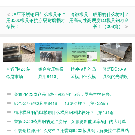
冲压不锈钢用什么模具钢？
冷镦模具一般用的什么材料？
用8566模具钢抗崩裂耐磨损寿
用高韧性高硬度LG模具钢寿命
命长！
长！（306篇）
誉辉PM23寿
铝合金压铸模
精冲模具的凸
誉辉DC53模
命是市场
具用8418、
凹模用什么模
具钢的光洁度
PM23的1.5
H13怎么样？
具钢材比较
好，又赢得新
倍，梁先生很
（第432篇）
好？（第434
能源车项目的
誉辉PM23寿命是市场PM23的1.5倍，梁先生很高兴。
高兴。
篇）
大订单（第
铝合金压铸模具用8418、H13怎么样？（第432篇）
421篇）
精冲模具的凸凹模用什么模具钢材比较好？（第434篇）
誉辉DC53模具钢的光洁度好，又赢得新能源车项目的大订单
（第421篇）
不锈钢拉伸用什么材料？用誉辉8503模具钢，解决拉伸模具粘