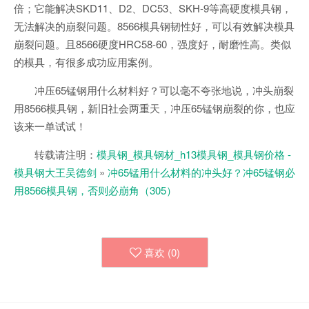
倍；它能解决SKD11、D2、DC53、SKH-9等高硬度模具钢，
无法解决的崩裂问题。8566模具钢韧性好，可以有效解决模具
崩裂问题。且8566硬度HRC58-60，强度好，耐磨性高。类似
的模具，有很多成功应用案例。
冲压65锰钢用什么材料好？可以毫不夸张地说，冲头崩裂
用8566模具钢，新旧社会两重天，冲压65锰钢崩裂的你，也应
该来一单试试！
转载请注明：
模具钢_模具钢材_h13模具钢_模具钢价格 -
模具钢大王吴德剑
»
冲65锰用什么材料的冲头好？冲65锰钢必
用8566模具钢，否则必崩角（305）
喜欢 (
0
)