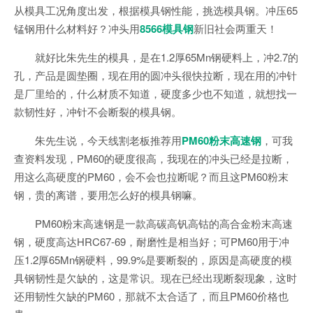
从模具工况角度出发，根据模具钢性能，挑选模具钢。冲压65
锰钢用什么材料好？冲头用
8566模具钢
新旧社会两重天！
就好比朱先生的模具，是在1.2厚65Mn钢硬料上，冲2.7的
孔，产品是圆垫圈，现在用的圆冲头很快拉断，现在用的冲针
是厂里给的，什么材质不知道，硬度多少也不知道，就想找一
款韧性好，冲针不会断裂的模具钢。
朱先生说，今天线割老板推荐用
PM60粉末高速钢
，可我
查资料发现，PM60的硬度很高，我现在的冲头已经是拉断，
用这么高硬度的PM60，会不会也拉断呢？而且这PM60粉末
钢，贵的离谱，要用怎么好的模具钢嘛。
PM60粉末高速钢是一款高碳高钒高钴的高合金粉末高速
钢，硬度高达HRC67-69，耐磨性是相当好；可PM60用于冲
压1.2厚65Mn钢硬料，99.9%是要断裂的，原因是高硬度的模
具钢韧性是欠缺的，这是常识。现在已经出现断裂现象，这时
还用韧性欠缺的PM60，那就不太合适了，而且PM60价格也