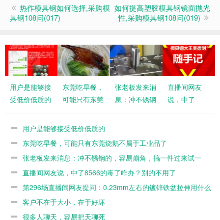
热作模具钢如何选择,采购模
如何提高塑胶模具钢镜面抛光
具钢108问(017)
性,采购模具钢108问(019)
用户是能够接
东莞吃早餐，
张老板发来消
直播间网友
受低价低质的
可能只有东莞
息：冲不锈钢
说，中了
烧鹅不属于工
的，容易崩
8566的毒了
业品了
角，搞一件过
咋办？别的不
用户是能够接受低价低质的
来试一下
用了
东莞吃早餐，可能只有东莞烧鹅不属于工业品了
张老板发来消息：冲不锈钢的，容易崩角，搞一件过来试一
下
直播间网友说，中了8566的毒了咋办？别的不用了
第296场直播间网友提问：0.23mm左右的镀锌铁盆拉伸用什么
模具料？
客户不在于大小，在于好坏
很多人聊天，容易把天聊死