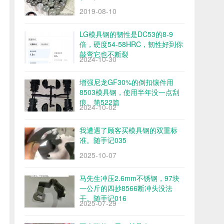
2019-08-10
LG模具钢的韧性是DC53的8-9
倍，硬度54-58HRC，韧性好到你
敲弯它也不断裂
2024-10-30
增强尼龙GF30%的倒扣镶件用
8503模具钢，使用半年没一点刮
痕。第522篇
2024-10-02
我遭遇了顾客买模具钢的双重标
准。随手记035
2025-10-07
马先生冲压2.6mm不锈钢，97块
一公斤的四抄8566断冲头没法
干。随手记016
2025-07-29