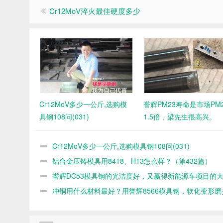
Cr12MoV淬火最佳硬度多少
Cr12MoV多少一公斤,选购模
誉辉PM23寿命是市场PM
具钢108问(031)
1.5倍，梁先生很高兴。
Cr12MoV多少一公斤,选购模具钢108问(031)
铝合金压铸模具用8418、H13怎么样？（第432篇）
誉辉DC53模具钢的光洁度好，又赢得新能源车项目的
（第421篇）
冲铜用什么材料最好？用誉辉8566模具钢，软化变形磨
缺陷同时解决（第417篇）