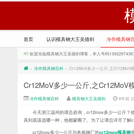
首页
认识模具钢大王吴德剑
冷作模具钢
欢迎光临模具钢大王吴德剑博客，本人号码13922974367，Q
冷作模具钢百科
Cr12MoV多少一公斤,之Cr12MoV模
>
>
Cr12MoV多少一公斤,之Cr12MoV模
冷作模具钢百科
模具钢大王吴德剑
8年前 (2
今天浙江温州的谭总咨询，cr12mov多少一公斤
具到底该选哪一种，他都蒙圈了。为了让谭总详尽了解cr
cr12mov多少一公斤与各炼钢厂的
cr12mov模具钢