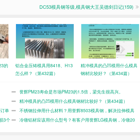
DC53模具钢等级,模具钢大王吴德剑日记(159)
23的
铝合金压铸模具用8418、H13
精冲模具的凸凹模用什么模具
怎么样？（第432篇）
钢材比较好？（第434篇）
誉辉PM23寿命是市场PM23的1.5倍，梁先生很高兴。
精冲模具的凸凹模用什么模具钢材比较好？（第434篇）
大订单
不锈钢拉伸用什么材料？用誉辉8503模具钢，解决拉伸模具
损3个
粘料有一手（第418篇）
冷镦铝材应该用什么型号？有客户用誉辉LG模具钢，冷镦20
万产品都不开裂（第416篇）