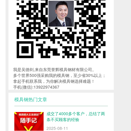
我是吴德剑,来自东莞誉辉模具钢材有限公司。
多个世界500强采购我的模具钢，至少省30%以上；
拿起手机联系我，为你解决模具钢选择难题！
手机(微信):13922974367
模具钢热门文章
成交了4000多个客户，总结了两
条不买顾客的经验
2025-08-11