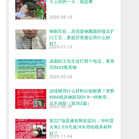
不上班的一天，就是爽
2025-08-19
钢制车轮，高强度钢圈圆焊接后扩
口工艺，磨损厉害建议用什么材
料?
2025-01-13
成都的王先生连打两个电话，要再
买8433模具钢
2025-02-24
连续模用什么材料比较耐磨？誉辉
8566模具钢跟SKH-9一样耐用，
且不崩裂（第362篇）
2022-06-30
第227场直播有网友提问：冲90度
尖角2.5冷扎板冲头用啥模具材料
好？
2025-11-04