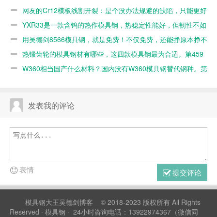
的
网友的Cr12模板线割开裂：是个没办法规避的缺陷，只能更好
的材料
YXR33是一款含钨的热作模具钢，热稳定性能好，但韧性不如
8566。第467篇
用吴德剑8566模具钢，就是免费！不仅免费，还能挣原本挣不
到的钱。第460篇
热锻齿轮的模具钢材有哪些，这四款模具钢最为合适。第459
篇
W360相当国产什么材料？国内没有W360模具钢替代钢种。第
458篇
发表我的评论
表情
提交评论
模具钢大王吴德剑博客
© 2018-2023 版权所有 All Rights
Reserved ·
模具钢
· 24小时咨询电话：13922974367（微信同