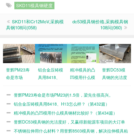
SKD11模具钢硬度
SKD11和Cr12MoV,采购模
dc53模具钢价格,采购模具钢
具钢108问(058)
108问(060)
誉辉PM23寿
铝合金压铸模
精冲模具的凸
誉辉DC53模
命是市场
具用8418、
凹模用什么模
具钢的光洁度
PM23的1.5
H13怎么样？
具钢材比较
好，又赢得新
倍，梁先生很
（第432篇）
好？（第434
能源车项目的
誉辉PM23寿命是市场PM23的1.5倍，梁先生很高兴。
高兴。
篇）
大订单（第
铝合金压铸模具用8418、H13怎么样？（第432篇）
421篇）
精冲模具的凸凹模用什么模具钢材比较好？（第434篇）
誉辉DC53模具钢的光洁度好，又赢得新能源车项目的大订单
（第421篇）
不锈钢拉伸用什么材料？用誉辉8503模具钢，解决拉伸模具粘