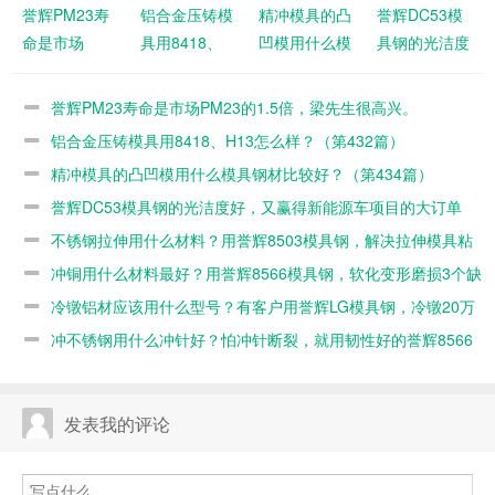
誉辉PM23寿
铝合金压铸模
精冲模具的凸
誉辉DC53模
命是市场
具用8418、
凹模用什么模
具钢的光洁度
PM23的1.5
H13怎么样？
具钢材比较
好，又赢得新
倍，梁先生很
（第432篇）
好？（第434
能源车项目的
誉辉PM23寿命是市场PM23的1.5倍，梁先生很高兴。
高兴。
篇）
大订单（第
铝合金压铸模具用8418、H13怎么样？（第432篇）
421篇）
精冲模具的凸凹模用什么模具钢材比较好？（第434篇）
誉辉DC53模具钢的光洁度好，又赢得新能源车项目的大订单
（第421篇）
不锈钢拉伸用什么材料？用誉辉8503模具钢，解决拉伸模具粘
料有一手（第418篇）
冲铜用什么材料最好？用誉辉8566模具钢，软化变形磨损3个缺
陷同时解决（第417篇）
冷镦铝材应该用什么型号？有客户用誉辉LG模具钢，冷镦20万
产品都不开裂（第416篇）
冲不锈钢用什么冲针好？怕冲针断裂，就用韧性好的誉辉8566
模具钢根治（第415篇）
发表我的评论