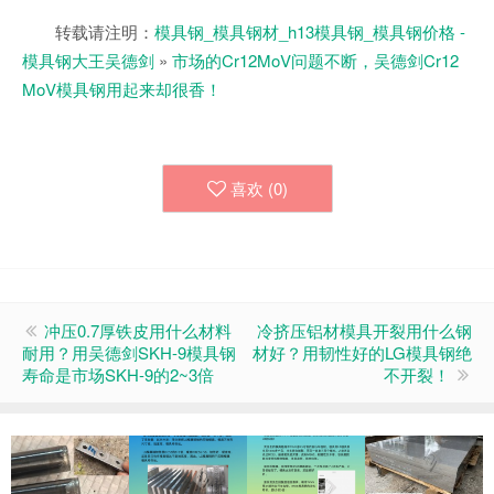
转载请注明：
模具钢_模具钢材_h13模具钢_模具钢价格 -
模具钢大王吴德剑
»
市场的Cr12MoV问题不断，吴德剑Cr12
MoV模具钢用起来却很香！
喜欢 (
0
)
冲压0.7厚铁皮用什么材料
冷挤压铝材模具开裂用什么钢
耐用？用吴德剑SKH-9模具钢
材好？用韧性好的LG模具钢绝
寿命是市场SKH-9的2~3倍
不开裂！