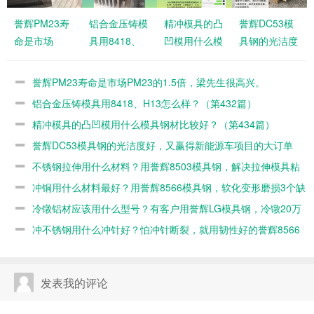
誉辉PM23寿
铝合金压铸模
精冲模具的凸
誉辉DC53模
命是市场
具用8418、
凹模用什么模
具钢的光洁度
PM23的1.5
H13怎么样？
具钢材比较
好，又赢得新
倍，梁先生很
（第432篇）
好？（第434
能源车项目的
誉辉PM23寿命是市场PM23的1.5倍，梁先生很高兴。
高兴。
篇）
大订单（第
铝合金压铸模具用8418、H13怎么样？（第432篇）
421篇）
精冲模具的凸凹模用什么模具钢材比较好？（第434篇）
誉辉DC53模具钢的光洁度好，又赢得新能源车项目的大订单
（第421篇）
不锈钢拉伸用什么材料？用誉辉8503模具钢，解决拉伸模具粘
料有一手（第418篇）
冲铜用什么材料最好？用誉辉8566模具钢，软化变形磨损3个缺
陷同时解决（第417篇）
冷镦铝材应该用什么型号？有客户用誉辉LG模具钢，冷镦20万
产品都不开裂（第416篇）
冲不锈钢用什么冲针好？怕冲针断裂，就用韧性好的誉辉8566
模具钢根治（第415篇）
发表我的评论