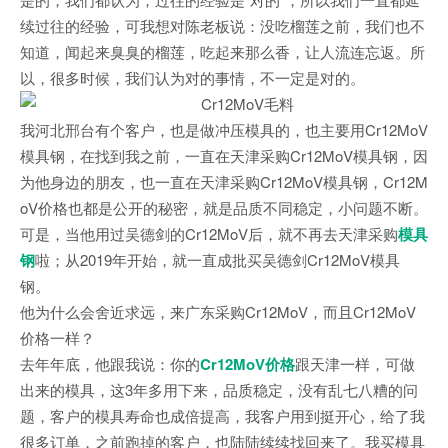
续过往的经验，可我想对陈老板说：没吃榴莲之前，我们也不
知道，闻起来臭臭的榴莲，吃起来那么香，让人流连忘返。所
以，很多时候，我们认为对的事情，不一定是对的。
我河北邢台有个客户，也是做冲压模具的，也主要用Cr12MoV
模具钢，在找到我之前，一直在天津采购Cr12MoV模具钢，因
为他身边的朋友，也一直在天津采购Cr12MoV模具钢，Cr12M
oV价格也都是公开的秘密，就是品质不同稳定，小问题不断。
可是，当他用过吴德剑的Cr12MoV后，就不再去天津采购
模具
钢
啦；从2019年开始，就一直成批买吴德剑Cr12MoV模具
钢。
他为什么会舍近求远，来广东采购Cr12MoV，而且Cr12MoV
价格一样？
去年年底，他跟我说：你的
Cr12MoV价格
跟天津一样，可做
出来的模具，这3年多用下来，品质稳定，没有乱七八糟的问
题，客户的模具寿命也成倍提高，我客户用到挺开心，给了我
很多订单，之前跑掉的客户，也陆陆续续找回来了。我买模具