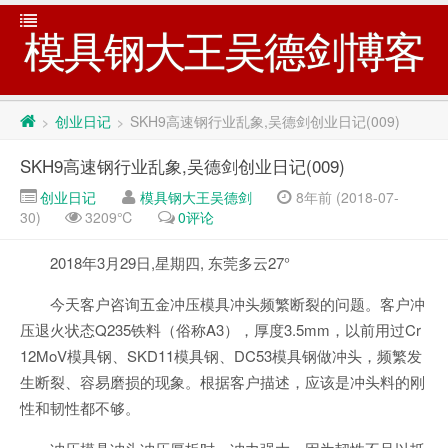
模具钢大王吴德剑博客
创业日记
SKH9高速钢行业乱象,吴德剑创业日记(009)
>
>
SKH9高速钢行业乱象,吴德剑创业日记(009)
创业日记
模具钢大王吴德剑
8年前 (2018-07-
30)
3209℃
0评论
2018年3月29日,星期四, 东莞多云27°
今天客户咨询五金冲压模具冲头频繁断裂的问题。客户冲
压退火状态Q235铁料（俗称A3），厚度3.5mm，以前用过Cr
12MoV模具钢、SKD11模具钢、DC53模具钢做冲头，频繁发
生断裂、容易磨损的现象。根据客户描述，应该是冲头料的刚
性和韧性都不够。