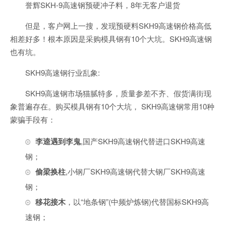
誉辉SKH-9高速钢预硬冲子料，8年无客户退货
但是，客户网上一搜，发现预硬料SKH9高速钢价格高低
相差好多！根本原因是采购模具钢有10个大坑。SKH9高速钢
也有坑。
SKH9高速钢行业乱象:
SKH9高速钢市场猫腻特多，质量参差不齐、假货满街现
象普遍存在。购买模具钢有10个大坑， SKH9高速钢常用10种
蒙骗手段有：
李逵遇到李鬼
,国产SKH9高速钢代替进口SKH9高速
钢；
偷梁换柱
,小钢厂SKH9高速钢代替大钢厂SKH9高速
钢；
移花接木
，以“地条钢”(中频炉炼钢)代替国标SKH9高
速钢；