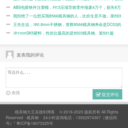
几百个就毛了。第595篇
ABS包胶铁件注塑模，H13压塌导致零件报废4万个，损失8万
元。第594篇
我拒绝了一位想买我8566模具钢的人，比价生意不做。第593
篇
王先生说，冲0.8mm不锈钢，誉辉8566模具钢寿命是DC53的
10倍。第592篇
冲1mmSK5硬料，性价比最高的是8503模具钢。第591篇
发表我的评论
表情
提交评论
模具钢大王吴德剑博客
© 2018-2023 版权所有 All Rights
Reserved ·
模具钢
· 24小时咨询电话：13922974367（微信同
号）*
粤ICP备18073325号