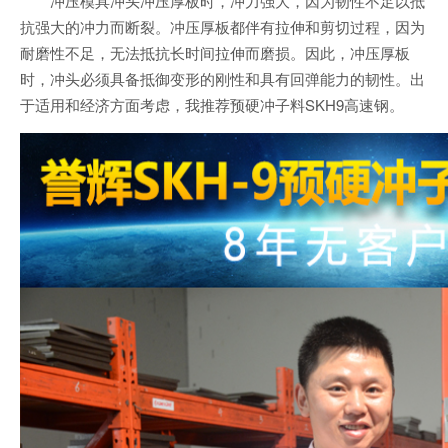
冲压模具冲头冲压厚板时，冲力强大，因为韧性不足以抵
抗强大的冲力而断裂。冲压厚板都伴有拉伸和剪切过程，因为
耐磨性不足，无法抵抗长时间拉伸而磨损。因此，冲压厚板
时，冲头必须具备抵御变形的刚性和具有回弹能力的韧性。出
于适用和经济方面考虑，我推荐预硬冲子料SKH9高速钢。