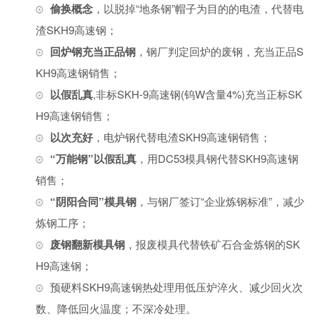
偷换概念
，以脱掉“地条钢”帽子为目的的电渣，代替电
渣SKH9高速钢；
回炉钢充当正品钢
，钢厂判定回炉的废钢，充当正品S
KH9高速钢销售；
以假乱真
,非标SKH-9高速钢(钨W含量4%)充当正标SK
H9高速钢销售；
以次充好
，电炉钢代替电渣SKH9高速钢销售；
“万能钢”以假乱真
，用DC53模具钢代替SKH9高速钢
销售；
“阴阳合同”模具钢
，与钢厂签订“企业炼钢标准”，减少
炼钢工序；
废钢翻新模具钢
，报废模具代替铁矿石合金炼钢的SK
H9高速钢；
预硬料SKH9高速钢热处理用低压炉淬火、减少回火次
数、降低回火温度；不深冷处理。