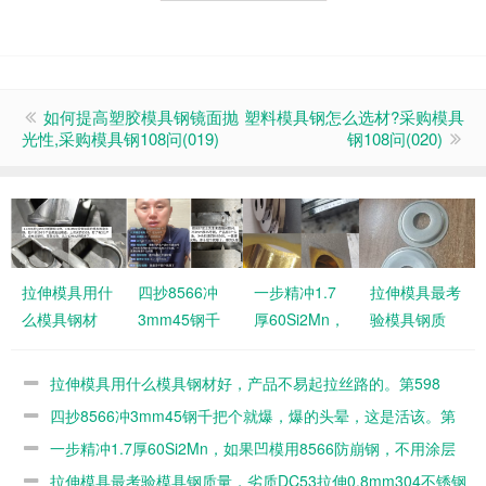
如何提高塑胶模具钢镜面抛
塑料模具钢怎么选材?采购模具
光性,采购模具钢108问(019)
钢108问(020)
拉伸模具用什
四抄8566冲
一步精冲1.7
拉伸模具最考
么模具钢材
3mm45钢千
厚60Si2Mn，
验模具钢质
好，产品不易
把个就爆，爆
如果凹模用
量，劣质
起拉丝路的。
的头晕，这是
8566防崩
DC53拉伸
拉伸模具用什么模具钢材好，产品不易起拉丝路的。第598
第598篇
活该。第597
钢，不用涂层
0.8mm304不
篇
四抄8566冲3mm45钢千把个就爆，爆的头晕，这是活该。第
篇
的。第596篇
锈钢几百个就
597篇
一步精冲1.7厚60Si2Mn，如果凹模用8566防崩钢，不用涂层
毛了。第595
的。第596篇
拉伸模具最考验模具钢质量，劣质DC53拉伸0.8mm304不锈钢
篇