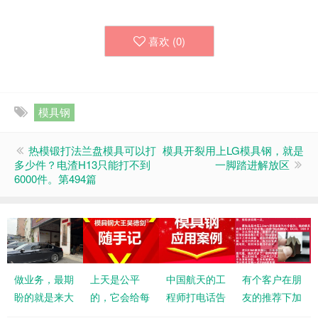
喜欢 (
0
)
模具钢
热模锻打法兰盘模具可以打
模具开裂用上LG模具钢，就是
多少件？电渣H13只能打不到
一脚踏进解放区
6000件。第494篇
做业务，最期
上天是公平
中国航天的工
有个客户在朋
盼的就是来大
的，它会给每
程师打电话告
友的推荐下加
单
个人一次机会
诉我：通过测
我微信，了解