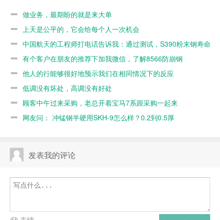
试，S390粉
8566防崩钢
做业务，最期盼的就是来大单
末钢寿命不如
上天是公平的，它会给每个人一次机会
8566
中国航天的工程师打电话告诉我：通过测试，S390粉末钢寿命
不如8566
有个客户在朋友的推荐下加我微信，了解8566防崩钢
他人的行能够很好地预示我们在相同情况下的反应
低调没有坏处，高调没有好处
顾客中午过来采购，老总开着宝马7系跟采购一起来
网友问： 冲锰钢半硬用SKH-9怎么样？0.2到0.5厚
发表我的评论
表情