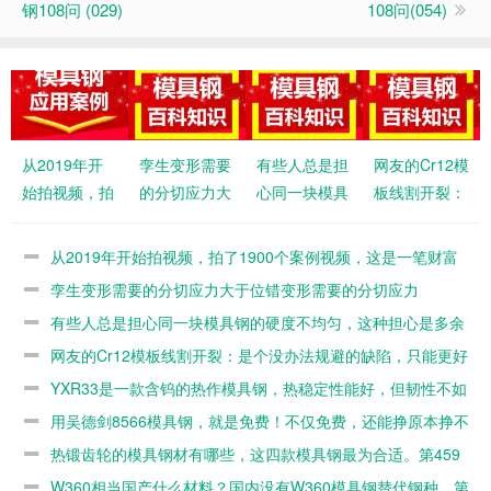
钢108问 (029)
108问(054)
从2019年开
孪生变形需要
有些人总是担
网友的Cr12模
始拍视频，拍
的分切应力大
心同一块模具
板线割开裂：
了1900个案
于位错变形需
钢的硬度不均
是个没办法规
例视频，这是
要的分切应力
匀，这种担心
避的缺陷，只
从2019年开始拍视频，拍了1900个案例视频，这是一笔财富
一笔财富
是多余的
能更好的材料
孪生变形需要的分切应力大于位错变形需要的分切应力
有些人总是担心同一块模具钢的硬度不均匀，这种担心是多余
的
网友的Cr12模板线割开裂：是个没办法规避的缺陷，只能更好
的材料
YXR33是一款含钨的热作模具钢，热稳定性能好，但韧性不如
8566。第467篇
用吴德剑8566模具钢，就是免费！不仅免费，还能挣原本挣不
到的钱。第460篇
热锻齿轮的模具钢材有哪些，这四款模具钢最为合适。第459
篇
W360相当国产什么材料？国内没有W360模具钢替代钢种。第