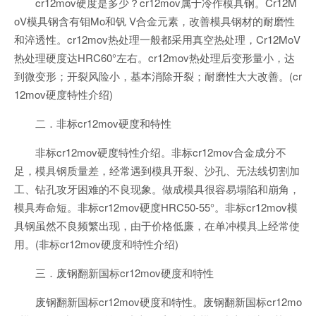
cr12mov硬度是多少？cr12mov属于冷作模具钢。Cr12M
oV模具钢含有钼Mo和钒 V合金元素，改善模具钢材的耐磨性
和淬透性。cr12mov热处理一般都采用真空热处理，Cr12MoV
热处理硬度达HRC60°左右。cr12mov热处理后变形量小，达
到微变形；开裂风险小，基本消除开裂；耐磨性大大改善。(cr
12mov硬度特性介绍)
二．非标cr12mov硬度和特性
非标cr12mov硬度特性介绍。非标cr12mov合金成分不
足，模具钢质量差，经常遇到模具开裂、沙孔、无法线切割加
工、钻孔攻牙困难的不良现象。做成模具很容易塌陷和崩角，
模具寿命短。非标cr12mov硬度HRC50-55°。非标cr12mov模
具钢虽然不良频繁出现，由于价格低廉，在单冲模具上经常使
用。(非标cr12mov硬度和特性介绍)
三．废钢翻新国标cr12mov硬度和特性
废钢翻新国标cr12mov硬度和特性。废钢翻新国标cr12mo