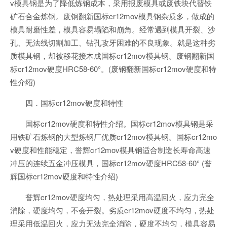
v模具钢是为了降低炼钢成本，采用报废模具或废铁块代替铁
矿石合金炼钢。废钢翻新国标cr12mov模具钢杂质多，做成的
模具耐磨性差，模具容易塌陷和崩角。经常遇到模具开裂、沙
孔、无法线切割加工、钻孔攻牙困难的不良现象。就是这种劣
质模具钢，却被移花接木成国标cr12mov模具钢。废钢翻新国
标cr12mov硬度HRC58-60°。(废钢翻新国标cr12mov硬度和特
性介绍)
四．国标cr12mov硬度和特性
国标cr12mov硬度和特性介绍。国标cr12mov模具钢是采
用铁矿石炼钢的大型炼钢厂优质cr12mov模具钢。国标cr12mo
v硬度和性能稳定，誉辉cr12mov模具钢适合制造长寿命高速
冲压的连续五金冲压模具，国标cr12mov硬度HRC58-60° (誉
辉国标cr12mov硬度和特性介绍)
誉辉cr12mov硬度均匀，热处理采用高温回火，应力完全
消除，硬度均匀，不会开裂。劣质cr12mov硬度不均匀，热处
理采用低温回火，应力无法完全消除，硬度不均匀，模具容易