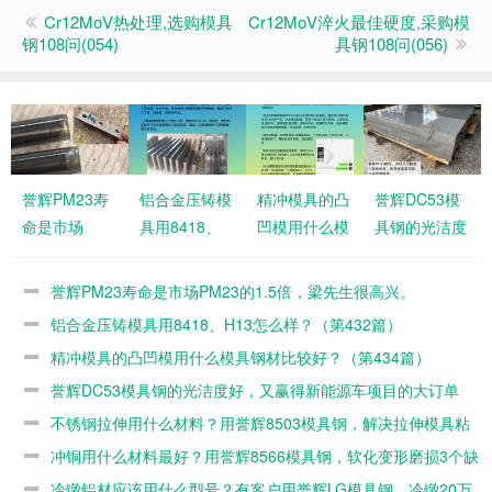
Cr12MoV热处理,选购模具
Cr12MoV淬火最佳硬度,采购模
钢108问(054)
具钢108问(056)
誉辉PM23寿
铝合金压铸模
精冲模具的凸
誉辉DC53模
命是市场
具用8418、
凹模用什么模
具钢的光洁度
PM23的1.5
H13怎么样？
具钢材比较
好，又赢得新
倍，梁先生很
（第432篇）
好？（第434
能源车项目的
誉辉PM23寿命是市场PM23的1.5倍，梁先生很高兴。
高兴。
篇）
大订单（第
铝合金压铸模具用8418、H13怎么样？（第432篇）
421篇）
精冲模具的凸凹模用什么模具钢材比较好？（第434篇）
誉辉DC53模具钢的光洁度好，又赢得新能源车项目的大订单
（第421篇）
不锈钢拉伸用什么材料？用誉辉8503模具钢，解决拉伸模具粘
料有一手（第418篇）
冲铜用什么材料最好？用誉辉8566模具钢，软化变形磨损3个缺
陷同时解决（第417篇）
冷镦铝材应该用什么型号？有客户用誉辉LG模具钢，冷镦20万