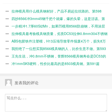
好，产品不易
把个就爆，爆
如果凹模用
量，劣质
起拉丝路的。
的头晕，这是
8566防崩
DC53拉伸
拉伸模具用什么模具钢材好，产品不易起拉丝路的。第598
第598篇
活该。第597
钢，不用涂层
0.8mm304不
篇
四抄8566冲3mm45钢千把个就爆，爆的头晕，这是活该。第
篇
的。第596篇
锈钢几百个就
597篇
一步精冲1.7厚60Si2Mn，如果凹模用8566防崩钢，不用涂层
毛了。第595
的。第596篇
拉伸模具最考验模具钢质量，劣质DC53拉伸0.8mm304不锈钢
篇
几百个就毛了。第595篇
ABS包胶铁件注塑模，H13压塌导致零件报废4万个，损失8万
元。第594篇
我拒绝了一位想买我8566模具钢的人，比价生意不做。第593
篇
王先生说，冲0.8mm不锈钢，誉辉8566模具钢寿命是DC53的
10倍。第592篇
冲1mmSK5硬料，性价比最高的是8503模具钢。第591篇
发表我的评论