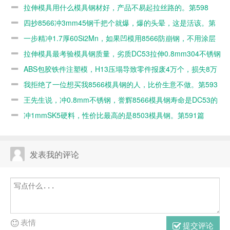
起拉丝路的。
的头晕，这是
8566防崩
DC53拉伸
拉伸模具用什么模具钢材好，产品不易起拉丝路的。第598
第598篇
活该。第597
钢，不用涂层
0.8mm304不
篇
四抄8566冲3mm45钢千把个就爆，爆的头晕，这是活该。第
篇
的。第596篇
锈钢几百个就
597篇
一步精冲1.7厚60Si2Mn，如果凹模用8566防崩钢，不用涂层
毛了。第595
的。第596篇
拉伸模具最考验模具钢质量，劣质DC53拉伸0.8mm304不锈钢
篇
几百个就毛了。第595篇
ABS包胶铁件注塑模，H13压塌导致零件报废4万个，损失8万
元。第594篇
我拒绝了一位想买我8566模具钢的人，比价生意不做。第593
篇
王先生说，冲0.8mm不锈钢，誉辉8566模具钢寿命是DC53的
10倍。第592篇
冲1mmSK5硬料，性价比最高的是8503模具钢。第591篇
发表我的评论
表情
提交评论