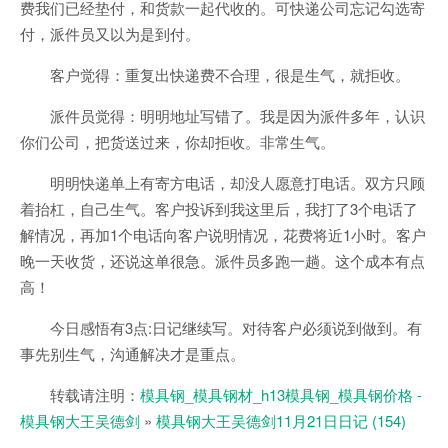
费我们已经垫付，和货款一起代收的。可快递公司忘记勾选寄
付，派件员又以为是到付。
客户觉得：重复出快递费不合理，很是生气，就拒收。
派件员觉得：明明地址写错了。我是因为派件多年，认识
你们公司，把货送过来，你却拒收。非常生气。
明明快递单上有寄方电话，却没人愿意打电话。双方只顾
着抬杠，自己生气。客户投诉到我这里后，我打了3个电话了
解情况，再加1个电话向客户说明情况，花费将近1小时。客户
晚一天收货，还说这单很急。派件员多跑一趟。这个成本有点
高！
今日感悟有3点:日记继续写。对待客户必须说到做到。有
事先别生气，沟通解决才是重点。
转载请注明：
模具钢_模具钢材_h13模具钢_模具钢价格 -
模具钢大王吴德剑
»
模具钢大王吴德剑11月21日日记 (154)