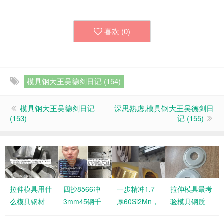
喜欢 (
0
)
模具钢大王吴德剑日记 (154)
模具钢大王吴德剑日记
深思熟虑,模具钢大王吴德剑日
(153)
记 (155)
拉伸模具用什
四抄8566冲
一步精冲1.7
拉伸模具最考
么模具钢材
3mm45钢千
厚60Si2Mn，
验模具钢质
好，产品不易
把个就爆，爆
如果凹模用
量，劣质