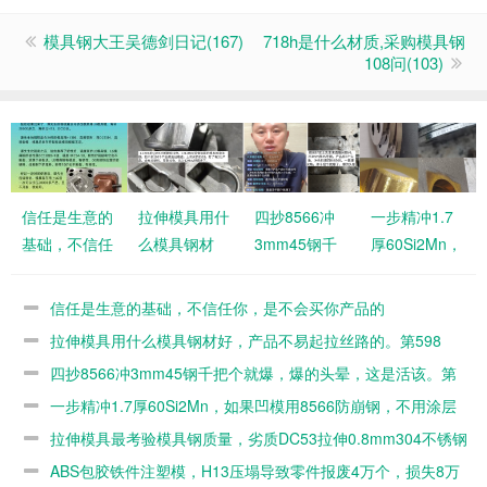
模具钢大王吴德剑日记(167)
718h是什么材质,采购模具钢
108问(103)
信任是生意的
拉伸模具用什
四抄8566冲
一步精冲1.7
基础，不信任
么模具钢材
3mm45钢千
厚60Si2Mn，
你，是不会买
好，产品不易
把个就爆，爆
如果凹模用
你产品的
起拉丝路的。
的头晕，这是
8566防崩
信任是生意的基础，不信任你，是不会买你产品的
第598篇
活该。第597
钢，不用涂层
拉伸模具用什么模具钢材好，产品不易起拉丝路的。第598
篇
的。第596篇
篇
四抄8566冲3mm45钢千把个就爆，爆的头晕，这是活该。第
597篇
一步精冲1.7厚60Si2Mn，如果凹模用8566防崩钢，不用涂层
的。第596篇
拉伸模具最考验模具钢质量，劣质DC53拉伸0.8mm304不锈钢
几百个就毛了。第595篇
ABS包胶铁件注塑模，H13压塌导致零件报废4万个，损失8万