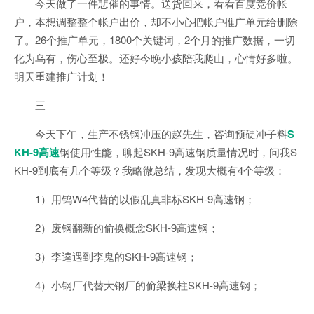
今天做了一件悲催的事情。送货回来，看看百度竞价帐
户，本想调整整个帐户出价，却不小心把帐户推广单元给删除
了。26个推广单元，1800个关键词，2个月的推广数据，一切
化为乌有，伤心至极。还好今晚小孩陪我爬山，心情好多啦。
明天重建推广计划！
三
今天下午，生产不锈钢冲压的赵先生，咨询预硬冲子料
S
KH-9高速
钢使用性能，聊起SKH-9高速钢质量情况时，问我S
KH-9到底有几个等级？我略微总结，发现大概有4个等级：
1）用钨W4代替的以假乱真非标SKH-9高速钢；
2）废钢翻新的偷换概念SKH-9高速钢；
3）李逵遇到李鬼的SKH-9高速钢；
4）小钢厂代替大钢厂的偷梁换柱SKH-9高速钢；