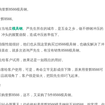
誉辉8566模具钢。
辉8566。
在当地卖
模具钢
。严先生所在的城市，是五金之乡，做不锈钢冲压的
，冲头的频繁崩裂，造成冲压效率低下。
崩裂性能很好，他们也从我这里购买过8566模具钢，也确实解决了冲
喜欢，就多次咨询严先生，有没有销售8566模具钢。
回去给客户试用，效果还是一如既往的用好。
偷偷塞给客户使用，可是，寿命立竿见影成倍下降，原来用誉辉8566可
个产品就塌角了，客户很是恼火，把阳先生得叼飞起来。
！
誉辉8566，这不，又采购了5件8566模具钢。
社会两重天！但价格贴着誉辉8566模具钢的五抄8566，按常理，你