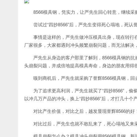
8566模具钢，凭实力，让严先生回心转意，继续采购
尝试过“四抄8566”后，严先生变得死心塌地，死认誉
事情是这样的，严先生做冲压模具出身，现在转行
厂家很多，大家都遇到冲头频繁崩裂问题，而无法解决
严先生从身边的客户那里了解到，8566模具钢的抗
头崩裂问题，并成倍地提高模具寿命，身边的朋友用得很
嗅到商机后，严先生就采购了誉辉8566模具钢，
为了追求更高利润，严先生就买了“四抄8566”，
以冲几万产品的冲头，换上“四抄8566”后，才打几十
对比产生价值，对比之后，越发显现誉辉8566的好
对比过后，严先生也就不敢乱来了，死心塌地又来采购
模具崩裂怎么办？模具冲头崩裂用8566模具钢，新旧