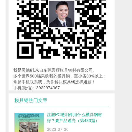
我是吴德剑,来自东莞誉辉模具钢材有限公司。
多个世界500强采购我的模具钢，至少省30%以上；
拿起手机联系我，为你解决模具钢选择难题！
手机(微信):13922974367
模具钢热门文章
注塑PC透明件用什么模具钢材
好？要产品透亮（第433篇）
2023-07-30