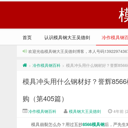
首页
认识模具钢大王吴德剑
冷作模具钢
欢迎光临模具钢大王吴德剑博客，本人号码13922974367，Q
冷作模具钢百科
模具冲头用什么钢材好？誉辉856
>
>
模具冲头用什么钢材好？誉辉856
购（第405篇）
冷作模具钢百科
模具钢大王吴德剑
4年前 (2
模具崩裂怎么办？用过五抄
8566模具钢
后，严先生