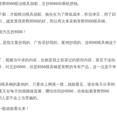
辉8566根治模具崩裂，五抄8566却乘机捞钱。
崩不裂，才能根治模具崩裂。杨先生为了降低成本，听信谗言，用了四
，越发显现誉辉8566的好，所以再次来采购誉辉8566模具钢。
级为五抄8566！
6，是指文案抄我的、广告语抄我的、案例抄我的、连8566模具钢这个
了，视频当中讲的内容，也都是我之前讲过的那些内容，甚至于连拍
叫五抄8566，但是8566模具钢是誉辉的专有产品，这一点是不争
。
566模具钢的案例的，只要你上网搜一搜，就能看见，谁在每天分享85
谁又在每天拍视频做直播，哪怕你四抄8566，价格贴着誉辉8566
明人是不会上当受骗的。
一眼就能看出来！