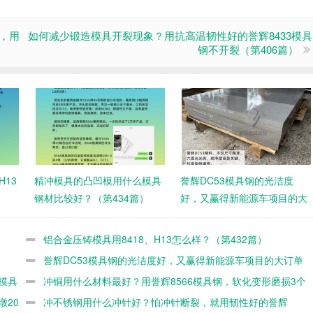
料，用
如何减少锻造模具开裂现象？用抗高温韧性好的誉辉8433模具
钢不开裂（第406篇）
H13
精冲模具的凸凹模用什么模具
誉辉DC53模具钢的光洁度
钢材比较好？（第434篇）
好，又赢得新能源车项目的大
订单（第421篇）
铝合金压铸模具用8418、H13怎么样？（第432篇）
）
誉辉DC53模具钢的光洁度好，又赢得新能源车项目的大订单
模具
（第421篇）
冲铜用什么材料最好？用誉辉8566模具钢，软化变形磨损3个
镦20
缺陷同时解决（第417篇）
冲不锈钢用什么冲针好？怕冲针断裂，就用韧性好的誉辉