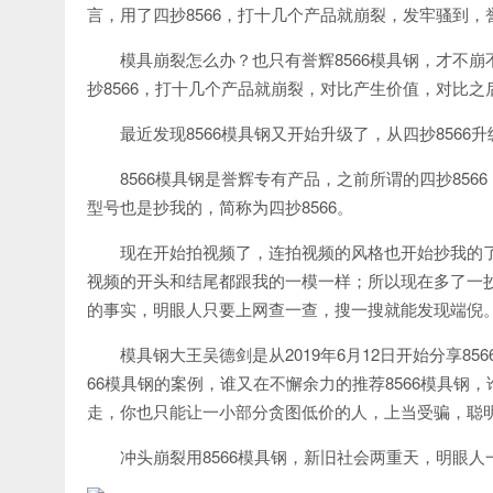
言，用了四抄8566，打十几个产品就崩裂，发牢骚到，誉
模具崩裂怎么办？也只有誉辉8566模具钢，才不
抄8566，打十几个产品就崩裂，对比产生价值，对比之后
最近发现8566模具钢又开始升级了，从四抄8566升
8566模具钢是誉辉专有产品，之前所谓的四抄856
型号也是抄我的，简称为四抄8566。
现在开始拍视频了，连拍视频的风格也开始抄我的
视频的开头和结尾都跟我的一模一样；所以现在多了一抄，
的事实，明眼人只要上网查一查，搜一搜就能发现端倪
模具钢大王吴德剑是从2019年6月12日开始分享8
66模具钢的案例，谁又在不懈余力的推荐8566模具钢，
走，你也只能让一小部分贪图低价的人，上当受骗，聪
冲头崩裂用8566模具钢，新旧社会两重天，明眼人