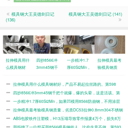
模具钢大王吴德剑日记
模具钢大王吴德剑日记 (141)
(136)
拉伸模具用什
四抄8566冲
一步精冲1.7
拉伸模具最考
么模具钢材
3mm45钢千
厚60Si2Mn，
验模具钢质
好，产品不易
把个就爆，爆
如果凹模用
量，劣质
起拉丝路的。
的头晕，这是
8566防崩
DC53拉伸
拉伸模具用什么模具钢材好，产品不易起拉丝路的。第598
第598篇
活该。第597
钢，不用涂层
0.8mm304不
篇
四抄8566冲3mm45钢千把个就爆，爆的头晕，这是活该。第
篇
的。第596篇
锈钢几百个就
597篇
一步精冲1.7厚60Si2Mn，如果凹模用8566防崩钢，不用涂层
毛了。第595
的。第596篇
拉伸模具最考验模具钢质量，劣质DC53拉伸0.8mm304不锈钢
篇
几百个就毛了。第595篇
ABS包胶铁件注塑模，H13压塌导致零件报废4万个，损失8万
元。第594篇
我拒绝了一位想买我8566模具钢的人，比价生意不做。第593