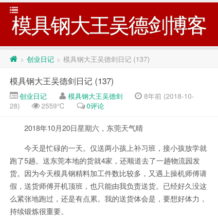
模具钢大王吴德剑博客
创业日记
模具钢大王吴德剑日记 (137)
>
>
模具钢大王吴德剑日记 (137)
创业日记
模具钢大王吴德剑
8年前 (2018-10-
28)
2559℃
0评论
2018年10月20日星期六，东莞天气晴
今天是忙碌的一天。仅送两小孩上补习班，接小孩放学就
跑了5趟。送东莞本地的货就4家，还顺道去了一趟物流园发
货。因为今天模具钢精料加工件数比较多，又遇上操机师傅请
假，送货师傅开机顶班，也只能由我负责送货。已经好久没这
么紧张地跑过，还是有点累。我的送货体会是，要想好体力，
持续锻炼很重要。