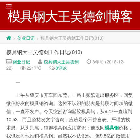
模具钢大王吴德剑博客
创业日记
模具钢大王吴德剑工作日记(013)
>
>
模具钢大王吴德剑工作日记(013)
创业日记
模具钢大王吴德剑
8年前 (2018-12-
22)
2217℃
0评论
一
上午从肇庆市开车回东莞。一路上频繁进出服务区，回复
微信好友的模具钢咨询。这位不认识的朋友是前段时间加的微
信，一直不发声。今天突然咨询塑胶模具钢，从9:47一直聊到
10:53，而且坚持发文字咨询；应该是个不善言表、严瑾的技
术男。从头到尾，纯聊模具钢应用常识；他没问
模具钢
价格，
我也没向他推销模具钢。虽然我不认识他，但9.8亿的微信用