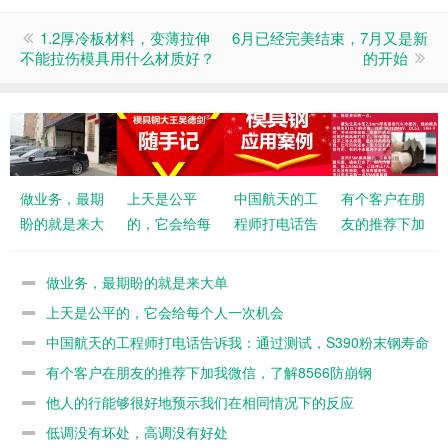
1.2厚冷板材料，变薄拉伸
6月已经完美结束，7月又是新
不能拉伤模具用什么材质好？
的开始
做业务，最期
上天是公平
中国航天的工
有个客户在朋
盼的就是来大
的，它会给每
程师打电话告
友的推荐下加
单
个人一次机会
诉我：通过测
我微信，了解
试，S390粉
8566防崩钢
做业务，最期盼的就是来大单
末钢寿命不如
上天是公平的，它会给每个人一次机会
8566
中国航天的工程师打电话告诉我：通过测试，S390粉末钢寿命
不如8566
有个客户在朋友的推荐下加我微信，了解8566防崩钢
他人的行能够很好地预示我们在相同情况下的反应
低调没有坏处，高调没有好处