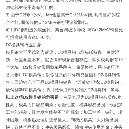
扁钢轧材使用寿命的目的。
3) 由于D2钢中的V、 Mo含量高于Cr12MoV钢, 具有更好的综
合性能, 而传统的Cr12MoV钢将逐渐被取代。
4) 用D2钢制造的滚丝轮、离台调板冷冲模, 与Cr12MoV钢相比
可提高使用寿命5 ~6 倍。
D2模具钢行业乱象:
模具钢大王吴德剑告诉你，D2模具钢市场猫腻特多、鱼龙混
杂，质量参差不齐、假货满街现象普遍存在。购买模具钢有10
个大坑，D2模具钢常用蒙骗手段有：偷梁换柱，用小钢厂代
替大钢厂D2模具钢；以假乱真的非标料充当国标D2模具钢销
售；回炉钢充当正品D2模具钢销售；“万能钢”代替D2模具钢；
废钢翻新D2模具钢；“阴阳合同”降低标准的D2模具钢；等等。
以上这些D2模具钢的危害是：
主要表现为D2模具钢杂质多,脆
性高，模具刀口容易崩角；耐磨性差，模具容易磨损；线割加
工性能很差，经常发生线割不了的现象；加工性差，钻孔、攻
牙困难；模板热处理后变形量大。制成的模具冲头刃角磨损
快，致使产品不良；冲头极易磨损、缩短冲头使用寿命；冲头