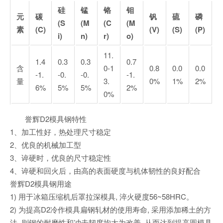
硅
锰
铬
钼
元
碳
钒
硫
磷
(S
(
M
(C
(
M
素
(C)
(V)
(S)
(P)
i)
n)
r)
o)
11.
1.4
0.3
0.3
0.7
含
0-1
0.8
0.0
0.0
-1.
-0.
-0.
-1.
量
3.
0%
1%
2%
6%
5%
5%
2%
0%
誉辉D2模具钢特性
1、加工性好，热处理尺寸稳定
2、优良的机械加工型
3、谇硬时，优良的尺寸稳定性
4、谇硬和回火后，由高的表面硬度与机体韧性的良好配合
誉辉D2模具钢用途
1) 用于冰箱压缩机后罩拉深模具, 淬火硬度56~58HRC。
2) 为提高D2冷作模具扁钢轧材的使用寿命, 采用添加稀土的方
法, 则钢的耐磨性和冲击韧度均大为改善, 从而达到提高圆模具