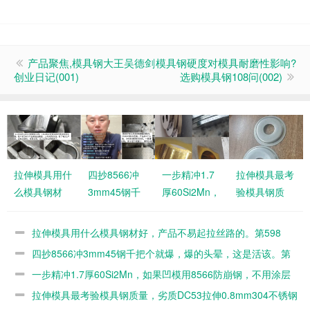
产品聚焦,模具钢大王吴德剑
模具钢硬度对模具耐磨性影响?
创业日记(001)
选购模具钢108问(002)
拉伸模具用什
四抄8566冲
一步精冲1.7
拉伸模具最考
么模具钢材
3mm45钢千
厚60Si2Mn，
验模具钢质
好，产品不易
把个就爆，爆
如果凹模用
量，劣质
起拉丝路的。
的头晕，这是
8566防崩
DC53拉伸
拉伸模具用什么模具钢材好，产品不易起拉丝路的。第598
第598篇
活该。第597
钢，不用涂层
0.8mm304不
篇
四抄8566冲3mm45钢千把个就爆，爆的头晕，这是活该。第
篇
的。第596篇
锈钢几百个就
597篇
一步精冲1.7厚60Si2Mn，如果凹模用8566防崩钢，不用涂层
毛了。第595
的。第596篇
拉伸模具最考验模具钢质量，劣质DC53拉伸0.8mm304不锈钢
篇