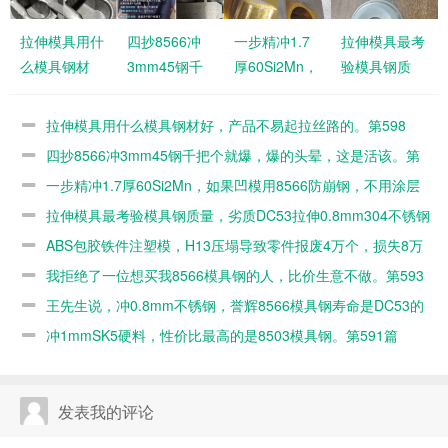
拉伸模具用什
四抄8566冲
一步精冲1.7
拉伸模具最考
么模具钢材
3mm45钢千
厚60Si2Mn，
验模具钢质
好，产品不易
把个就爆，爆
如果凹模用
量，劣质
起拉丝路的。
的头晕，这是
8566防崩
DC53拉伸
拉伸模具用什么模具钢材好，产品不易起拉丝路的。第598
第598篇
活该。第597
钢，不用涂层
0.8mm304不
篇
四抄8566冲3mm45钢千把个就爆，爆的头晕，这是活该。第
篇
的。第596篇
锈钢几百个就
597篇
一步精冲1.7厚60Si2Mn，如果凹模用8566防崩钢，不用涂层
毛了。第595
的。第596篇
拉伸模具最考验模具钢质量，劣质DC53拉伸0.8mm304不锈钢
篇
几百个就毛了。第595篇
ABS包胶铁件注塑模，H13压塌导致零件报废4万个，损失8万
元。第594篇
我拒绝了一位想买我8566模具钢的人，比价生意不做。第593
篇
王先生说，冲0.8mm不锈钢，誉辉8566模具钢寿命是DC53的
10倍。第592篇
冲1mmSK5硬料，性价比最高的是8503模具钢。第591篇
发表我的评论