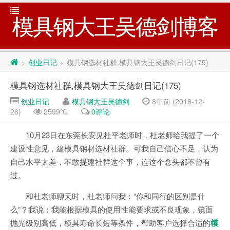
模具钢大王吴德剑博客
创业日记
模具钢选材社群,模具钢大王吴德剑日记(175)
>
>
模具钢选材社群,模具钢大王吴德剑日记(175)
创业日记
模具钢大王吴德剑
8年前 (2018-12-
26)
2599℃
0评论
10月23日在东莞长安见杜平老师时，杜老师给我提了一个
建设性意见，建模具钢材选材社群。可我自己信心不足，认为
自己水平太差，不敢提建社群这个事，连这个念头都不曾有
过。
和杜老师聊天时，杜老师问我：“你和同行的区别是什
么”？我说：我能根据模具的使用性能要求或不良现象，镜面
抛光级别高低，模具寿命长短等条件，帮助客户选择合适的
模