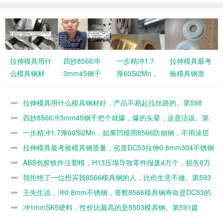
拉伸模具用什
四抄8566冲
一步精冲1.7
拉伸模具最考
么模具钢材
3mm45钢千
厚60Si2Mn，
验模具钢质
好，产品不易
把个就爆，爆
如果凹模用
量，劣质
起拉丝路的。
的头晕，这是
8566防崩
DC53拉伸
拉伸模具用什么模具钢材好，产品不易起拉丝路的。第598
第598篇
活该。第597
钢，不用涂层
0.8mm304不
篇
四抄8566冲3mm45钢千把个就爆，爆的头晕，这是活该。第
篇
的。第596篇
锈钢几百个就
597篇
一步精冲1.7厚60Si2Mn，如果凹模用8566防崩钢，不用涂层
毛了。第595
的。第596篇
拉伸模具最考验模具钢质量，劣质DC53拉伸0.8mm304不锈钢
篇
几百个就毛了。第595篇
ABS包胶铁件注塑模，H13压塌导致零件报废4万个，损失8万
元。第594篇
我拒绝了一位想买我8566模具钢的人，比价生意不做。第593
篇
王先生说，冲0.8mm不锈钢，誉辉8566模具钢寿命是DC53的
10倍。第592篇
冲1mmSK5硬料，性价比最高的是8503模具钢。第591篇